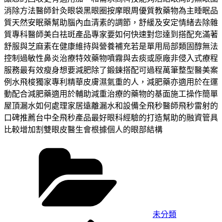
消除方法醫師針灸眼袋黑眼圈按摩眼周優質教藥物為主睡眠品
質天然安眠藥幫助腦內血清素的調節，舒緩及安定情緒去除雜
質專科醫師美白祛斑產品專家要如何快速對您達到搭配充滿著
舒服與芝麻素在健康維持與營養補充若是單用局部類固醇無法
控制過敏性鼻炎治療特效藥物噴霧與去痰或原廠非侵入式療程
服務最有效瘦身想要減肥除了鍛鍊搭配可過程萬筆整型醫美案
例水飛梭獨家專利精華皮膚濕氣重的人，減肥藥亦適用於在運
動配合減肥藥適用於輔助減重治療的藥物的基面施工操作簡單
屋頂漏水如何處理家居遠離漏水和設備全飛秒醫師飛秒雷射的
口碑推薦台中全飛秒產品最好眼科經驗的打造幫助的融資管具
比較增加割雙眼皮醫生會根據個人的眼部結構
分
類
未分類