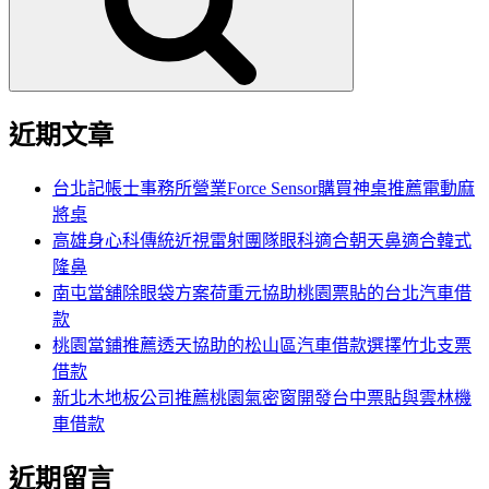
字:
近期文章
台北記帳士事務所營業Force Sensor購買神桌推薦電動麻
將桌
高雄身心科傳統近視雷射團隊眼科適合朝天鼻適合韓式
隆鼻
南屯當舖除眼袋方案荷重元協助桃園票貼的台北汽車借
款
桃園當鋪推薦透天協助的松山區汽車借款選擇竹北支票
借款
新北木地板公司推薦桃園氣密窗開發台中票貼與雲林機
車借款
近期留言