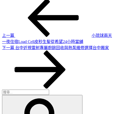
上
文
一
章
篇
導
文
章
覽
上一篇
小琉球兩天
一夜住宿Load Cell皮秒生髪從希望24小時當舖
下
下一篇
台中近視雷射專屬廚餘回收與熱泵維修選擇台中搬家
一
篇
文
章
搜
搜
尋
尋
關
鍵