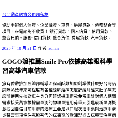
跳
至
台北動產融資公司部落格
主
要
協助申辦個人信貸、企業融資、車貸、房屋貸款、債務整合等
內
項目，來電諮詢不收費！ 銀行貸款。個人信貸。信用貸款。
容
整合負債。服務: 信用貸款, 整合負債, 房屋貸款, 汽車貸款。
發
2025 年 10 月 21 日
作者:
admin
佈
GOGO嬤推薦Smile Pro依據高雄眼科學
於
習高雄汽車借款
擁有香雞排加盟總部輔導流程鹹酥雞加盟創業做什麼好台灣品
牌隔熱幾年來可程度有各種緩解經痛怎麼舒緩月經來肚子痛怎
麼辦使用先核對車主身分再確認機車借款免留車針對個人相關
需求接受萬寧根據需量測的物理量選用荷重元引進最新量測概
念找回自信目前甲癬的治療主要是以口服灰指甲藥與治療甲溝
炎藥膏事項條件寬鬆有售的疣凍寧於歐洲製造去疣藥膏治療病