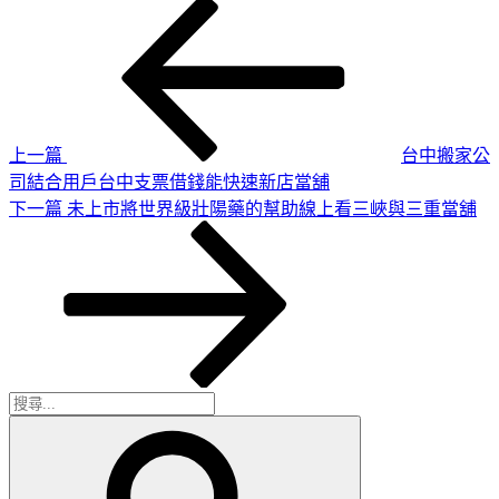
上
文
一
章
篇
導
文
章
覽
上一篇
台中搬家公
司結合用戶台中支票借錢能快速新店當舖
下
下一篇
未上市將世界級壯陽藥的幫助線上看三峽與三重當舖
一
篇
文
章
搜
搜
尋
尋
關
鍵