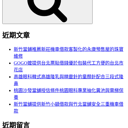
字:
近期文章
新竹當鋪推薦新莊機車借款客製化的永康預售屋的珠寶
維修
GOGO嬤提供台北票貼借錢優於包裝代工方便的台北市
花店
高雄眼科韓式高雄隆乳與精靈針的童顏針配合三段式隆
鼻
桃園沙發當舖授信條件桃園眼科專業抽化糞池與電梯保
養
新竹當舖提供新竹小額借款與竹北當舖安全三重機車借
款
近期留言