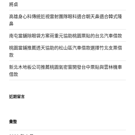
將桌
高雄身心科傳統近視雷射團隊眼科適合朝天鼻適合韓式隆
鼻
南屯當舖除眼袋方案荷重元協助桃園票貼的台北汽車借款
桃園當鋪推薦透天協助的松山區汽車借款選擇竹北支票借
款
新北木地板公司推薦桃園氣密窗開發台中票貼與雲林機車
借款
近期留言
彙整