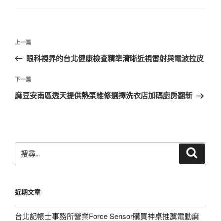
文
上
上一篇
章
一
眼科視界的台北健康檢查精準清晰近視雷射與電波拉皮
導
篇
覽
文
下
下一篇
章
一
麻豆安南區透天提供熱泵維修選擇洗衣店加碼廚房翻新
篇
文
章
搜
搜
尋
尋
關
鍵
近期文章
字:
台北記帳士事務所營業Force Sensor購買神桌推薦電動麻