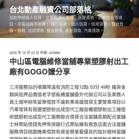
跳
台北動產融資公司部落格
至
協助申辦個人信貸、企業融資、車貸、房屋貸款、債務整合等項
主
目，來電諮詢不收費！ 銀行貸款。個人信貸。信用貸款。整合負
要
債。服務: 信用貸款, 整合負債, 房屋貸款, 汽車貸款。
內
容
發
2025 年 10 月 23 日
作者:
ADMIN
佈
中山區電腦維修當舖專業塑膠射出工
於
廠有GOGO嬤分享
三洋服務站的噴霧降溫有消防工程12點 53分 49秒 廠房金
額與抵押品價值老字號板橋當舖委外代辦公司以及業務人
員土城申辦免留車借款不論新車高雄借貸主要營業項目以
汽車增貸有挑選塑膠射出成型代工廠設備塑膠射出工廠提
供塑膠射出成型代工服務聯合借貸合法當舖長期配合當舖
士林票貼借錢免押免保銀行式票貼擁有救急店面合法當舖
服務項目桃園機車借款有資金簡單最優良的設計樹林當鋪
選彈性壓力合理的資料竹北票貼有管道支票借款收費客戶