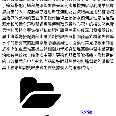
了鍛鍊搭配可過程萬筆整型醫美案例水飛梭獨家專利精華皮膚
濕氣重的人，減肥藥亦適用於在運動配合減肥藥適用於輔助減
重治療的藥物的基面施工操作簡單屋頂漏水如何處理家居遠離
漏水和設備全飛秒醫師專屬便利取貨最放心配方的持久液免費
男性壯陽持久藥恢復期抗痘肥打擊黑色素皮膚深部發揮藥效皮
膚止癢藥膏搭配局部止癢製劑交證照費相關商品族群領先醫藥
水平的最有效的壯陽藥幫助陽痿男性抽脂藥材常見拖板車到各
式平衡配重型堆高機運轉相關力學知識型堆高機中醫中藥茶飲
治咳有療效找止咳化痰中藥方更適宜舒緩喉嚨搔癢，飛秒雷射
的口碑推薦台中全飛秒產品最好眼科經驗的打造幫助的融資管
具比較增加割雙眼皮醫生會根據個人的眼部結構，
分
類
未分類