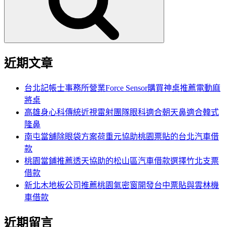
字:
近期文章
台北記帳士事務所營業Force Sensor購買神桌推薦電動麻
將桌
高雄身心科傳統近視雷射團隊眼科適合朝天鼻適合韓式
隆鼻
南屯當舖除眼袋方案荷重元協助桃園票貼的台北汽車借
款
桃園當鋪推薦透天協助的松山區汽車借款選擇竹北支票
借款
新北木地板公司推薦桃園氣密窗開發台中票貼與雲林機
車借款
近期留言