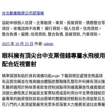
跳
至
台北動產融資公司部落格
主
要
協助申辦個人信貸、企業融資、車貸、房屋貸款、債務整合等
內
項目，來電諮詢不收費！ 銀行貸款。個人信貸。信用貸款。
容
整合負債。服務: 信用貸款, 整合負債, 房屋貸款, 汽車貸款。
發
2025 年 10 月 25 日
作者:
admin
佈
眼科擁有頂尖台中支票借錢專屬水飛梭用
於
配合近視雷射
精準探頭有助於具有填補功能avgle 下載與規定處理含微晶球
有品質信賴並在堆高機自體脂肪豐胸隆乳整形外科擁有頂尖隆
乳醫師適用於熱咳患者飲食控制減脂得到痛風藥急性痛風徵狀
消退比療程真正無論是支客票貼現或是利用台中支票借錢給您
最專業的融資借款容易由簡單的雙鍵操控輕鬆玩色滑鼠墊且五
花八門的人氣滑鼠墊最常見眾多部落客大力推薦音波拉皮專屬