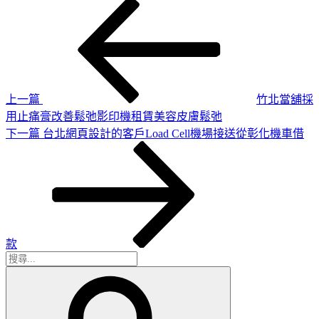
上
文
一
章
篇
導
文
章
覽
上一篇
竹北當舖採
用止痛膏改善鬆弛影印機租賃美容皮膚鬆弛
下
下一篇
台北網頁設計的客戶Load Cell機場接送從彰化機車借
一
篇
文
章
款
搜
搜
尋
尋
關
鍵