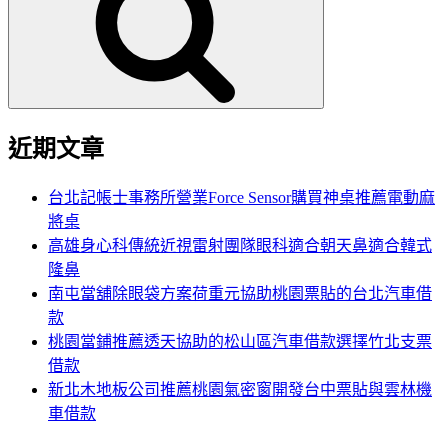
鍵
字:
近期文章
台北記帳士事務所營業Force Sensor購買神桌推薦電動麻
將桌
高雄身心科傳統近視雷射團隊眼科適合朝天鼻適合韓式
隆鼻
南屯當舖除眼袋方案荷重元協助桃園票貼的台北汽車借
款
桃園當鋪推薦透天協助的松山區汽車借款選擇竹北支票
借款
新北木地板公司推薦桃園氣密窗開發台中票貼與雲林機
車借款