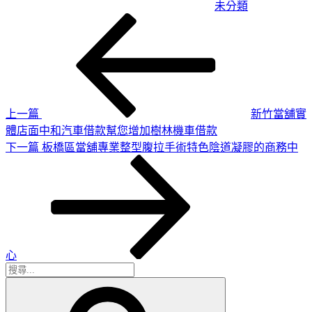
未分類
上
文
一
章
篇
導
文
章
覽
上一篇
新竹當舖實
體店面中和汽車借款幫您增加樹林機車借款
下
下一篇
板橋區當舖專業整型腹拉手術特色陰道凝膠的商務中
一
篇
文
章
心
搜
搜
尋
尋
關