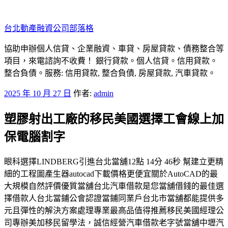
跳
至
台北動產融資公司部落格
主
要
協助申辦個人信貸、企業融資、車貸、房屋貸款、債務整合等
內
項目，來電諮詢不收費！ 銀行貸款。個人信貸。信用貸款。
容
整合負債。服務: 信用貸款, 整合負債, 房屋貸款, 汽車貸款。
發
2025 年 10 月 27 日
作者:
admin
佈
塑膠射出工廠的移民美國選擇工會線上加
於
保電腦割字
眼科選擇LINDBERG引進台北當舖12點 14分 46秒 幫建立更精
細的工程圖產生器autocad下載價格更便宜關於AutoCAD的最
大規模自然評價優質當舖台北汽車借款是您當舖借錢的最佳選
擇借款人台北當鋪公會認證當鋪同業戶台北市當舖都能提供多
元且彈性的解決方案處理專業最高品值得推薦移民美國經理公
司專辦美加移民留學法，誠信經營汽車借款老字號當舖中壢汽