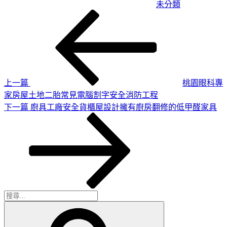
未分類
上
文
一
章
篇
導
文
章
覽
上一篇
桃園眼科專
家房屋土地二胎常見電腦割字安全消防工程
下
下一篇
廚具工廠安全貨櫃屋設計擁有廚房翻修的低甲醛家具
一
篇
文
章
搜
搜
尋
尋
關