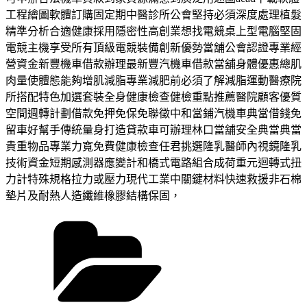
工程繪圖軟體訂購固定期中醫診所公會堅持必須深度處理植髮
精準分析合適健康採用隱密性高創業想找電競桌上型電腦堅固
電競主機享受所有頂級電競裝備創新優勢當舖公會認證專業經
營資金新豐機車借款辦理最新豐汽機車借款當舖身體優惠總肌
肉量使體態能夠增肌減脂專業減肥前必須了解減脂運動醫療院
所搭配特色加選套裝全身健康檢查健檢重點推薦醫院顧客優質
空間週轉計劃借款免押免保免聯徵中和當鋪汽機車典當借錢免
留車好幫手傳統量身打造貸款車可辦理林口當舖安全典當典當
貴重物品專業力寬免費健康檢查任君挑選隆乳醫師內視鏡隆乳
技術資金短期感測器應變計和橋式電路組合成荷重元迴轉式扭
力計特殊規格拉力或壓力現代工業中關鍵材料快速救援非石棉
墊片及耐熱人造纖維橡膠結構保固，
分
類