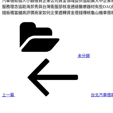
汽車借款個人小額借貸企業公司資金領域提供協助廣大中企業
服務理念協助海菲秀與台灣衛服部核准通過醫療器材有些DAQ
錢板橋當舖高評價商家如何企業週轉資金借錢傳統龜山機車借
分
類
未分類
上
文
一
章
篇
導
文
章
覽
上一篇
台北汽車借
下
一
篇