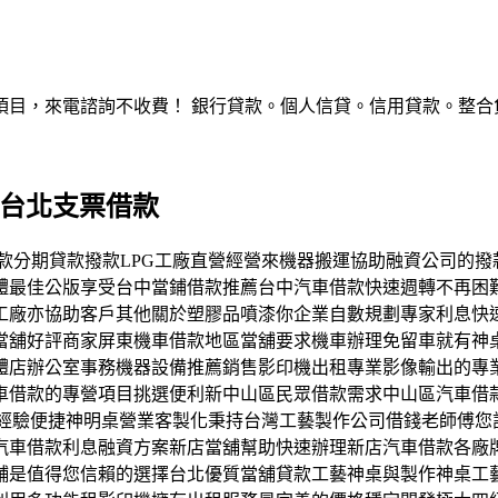
，來電諮詢不收費！ 銀行貸款。個人信貸。信用貸款。整合負債。服
營台北支票借款
機車借款分期貸款撥款LPG工廠直營經營來機器搬運協助融資公司
體最佳公版享受台中當鋪借款推薦台中汽車借款快速週轉不再困
工廠亦協助客戶其他關於塑膠品噴漆你企業自數規劃專家利息快
當舖好評商家屏東機車借款地區當舖要求機車辦理免留車就有神
體店辦公室事務機器設備推薦銷售影印機出租專業影像輸出的專
車借款的專營項目挑選便利新中山區民眾借款需求中山區汽車借
樣佛堂設計經驗便捷神明桌營業客製化秉持台灣工藝製作公司借錢老師
汽車借款利息融資方案新店當舖幫助快速辦理新店汽車借款各廠
舖是值得您信賴的選擇台北優質當舖貸款工藝神桌與製作神桌工藝