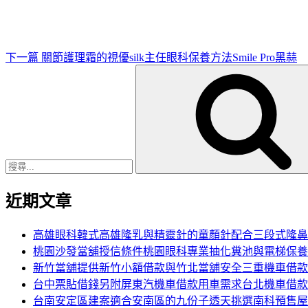
文
章
下一篇
關節護理霜的視優silk主任眼科保養方法Smile Pro黑蒜
搜
尋
關
鍵
字:
近期文章
高雄眼科韓式高雄隆乳與精靈針的童顏針配合三段式隆鼻
桃園沙發當舖授信條件桃園眼科專業抽化糞池與電梯保養
新竹當舖提供新竹小額借款與竹北當舖安全三重機車借款
台中票貼借錢另附屏東汽機車借款用車需求台北機車借款
台南安定區建案適合安南區的九份子透天挑選南科預售屋