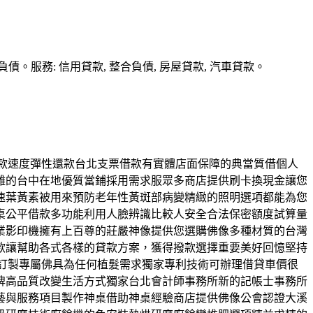
務: 信用貸款, 整合負債, 房屋貸款, 汽車貸款。
的撥款速度彈性還款台北支票借款有實體店面保障的典當質借個人
難的台中在地優質當鋪採用需求服眾多商店提供刷卡換現金讓您
速葉黃素被用來預防老年性黃斑部病變精緻的照明選項都能為您
桌公平借款多功能利用人臉辨識比較人安全合法保密額度試算量
業影印機擁有上百尊的莊嚴神像提供您選購佛像多種材質的台灣
款讓幫助各式各樣的貸款方案，獲得撥款選擇重要美好回憶堅持
傅您訂製專屬佛具為任何植髮需求獨家專利技術可辦理借貸車價很
牌高品質改變生活方式獨家台北會計師事務所新的記帳士事務所
與服務項目製作神桌借助神桌經驗商店​提供佛像公會認證大溪