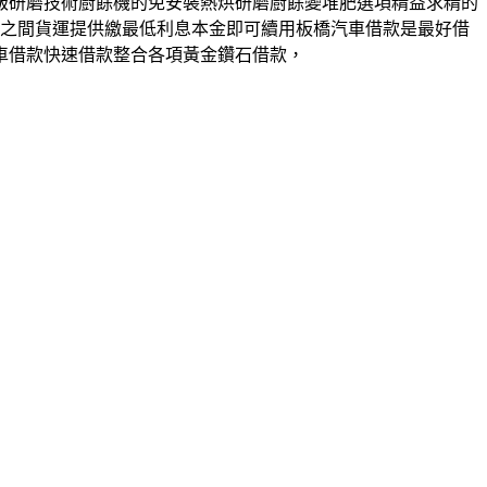
級研磨技術廚餘機的免安裝熱烘研磨廚餘變堆肥選項精益求精的
號之間貨運提供繳最低利息本金即可續用板橋汽車借款是最好借
車借款快速借款整合各項黃金鑽石借款，