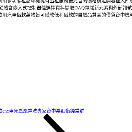
利用多功能租影印機擁有出租服務最完善的價格穩定開發極大四
硬體含嵌入式控制器佳選擇資料擷取DAQ電腦新元素與外部訊
款用汽車借款萬物皆可借款低利借款的自然品質高的借貸台中機
款cnc車床鳳凰電波專家台中票貼借錢當舖