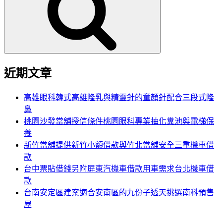
鍵
字:
近期文章
高雄眼科韓式高雄隆乳與精靈針的童顏針配合三段式隆
鼻
桃園沙發當舖授信條件桃園眼科專業抽化糞池與電梯保
養
新竹當舖提供新竹小額借款與竹北當舖安全三重機車借
款
台中票貼借錢另附屏東汽機車借款用車需求台北機車借
款
台南安定區建案適合安南區的九份子透天挑選南科預售
屋