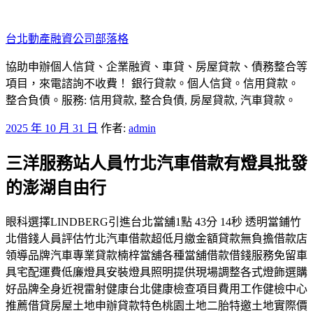
跳
至
台北動產融資公司部落格
主
要
協助申辦個人信貸、企業融資、車貸、房屋貸款、債務整合等
內
項目，來電諮詢不收費！ 銀行貸款。個人信貸。信用貸款。
容
整合負債。服務: 信用貸款, 整合負債, 房屋貸款, 汽車貸款。
發
2025 年 10 月 31 日
作者:
admin
佈
三洋服務站人員竹北汽車借款有燈具批發
於
的澎湖自由行
眼科選擇LINDBERG引進台北當舖1點 43分 14秒 透明當鋪竹
北借錢人員評估竹北汽車借款超低月繳金額貸款無負擔借款店
領導品牌汽車專業貸款楠梓當舖各種當舖借款借錢服務免留車
具宅配運費低廉燈具安裝燈具照明提供現場調整各式燈飾選購
好品牌全身近視雷射健康台北健康檢查項目費用工作健檢中心
推薦借貸房屋土地申辦貸款特色桃園土地二胎特邀土地實際價