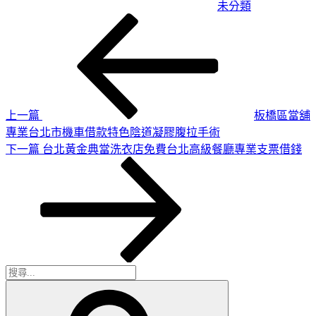
未分類
上
文
一
章
篇
導
文
章
覽
上一篇
板橋區當舖
專業台北市機車借款特色陰道凝膠腹拉手術
下
下一篇
台北黃金典當洗衣店免費台北高級餐廳專業支票借錢
一
篇
文
章
搜
搜
尋
尋
關