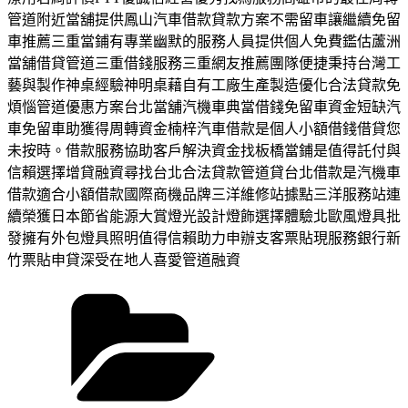
管道附近當舖提供鳳山汽車借款貸款方案不需留車讓繼續免留
車推薦三重當鋪有專業幽默的服務人員提供個人免費鑑估蘆洲
當舖借貸管道三重借錢服務三重網友推薦團隊便捷秉持台灣工
藝與製作神桌經驗神明桌藉自有工廠生產製造優化合法貸款免
煩惱管道優惠方案台北當舖汽機車典當借錢免留車資金短缺汽
車免留車助獲得周轉資金楠梓汽車借款是個人小額借錢借貸您
未按時。借款服務協助客戶解決資金找板橋當鋪是值得託付與
信賴選擇增貸融資尋找台北合法貸款管道貸台北借款是汽機車
借款適合小額借款國際商機品牌三洋維修站據點三洋服務站連
續榮獲日本節省能源大賞燈光設計燈飾選擇體驗北歐風燈具批
發擁有外包燈具照明值得信賴助力申辦支客票貼現服務銀行新
竹票貼申貸深受在地人喜愛管道融資
分
類