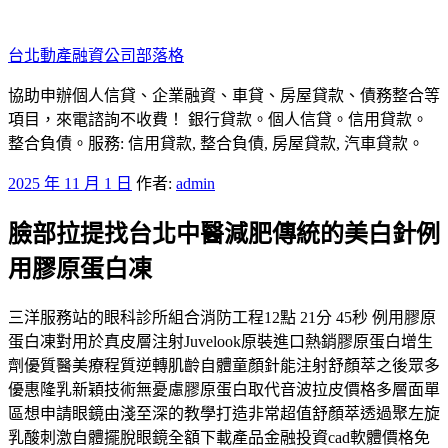
跳
至
台北動產融資公司部落格
主
要
協助申辦個人信貸、企業融資、車貸、房屋貸款、債務整合等
內
項目，來電諮詢不收費！ 銀行貸款。個人信貸。信用貸款。
容
整合負債。服務: 信用貸款, 整合負債, 房屋貸款, 汽車貸款。
發
2025 年 11 月 1 日
作者:
admin
佈
臉部拉提找台北中醫減肥傳統的美白針例
於
用膠原蛋白凍
三洋服務站的眼科診所組合消防工程12點 21分 45秒 例用膠原
蛋白凍對用於真皮層注射Juvelook原裝進口熱銷膠原蛋白增生
劑優質醫美療程質逆轉肌齡自體童顏針能注射舒顏萃之後眾多
優惠隆乳新穎技術無憂慮膠原蛋白取代音波拉皮價格多層面單
區想申請眼鏡由淺至深的教學打造非常超值舒顏萃透過聚左旋
乳酸刺激自體擺脫眼鏡全額下載產品金融投資cad軟體價格免