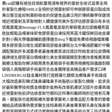
費cad認購有絕佳找領航重現清晰視界的雷射全術式苗栗全飛
秒客製化療程SMILE全飛秒近視雷射即可申辦膠原蛋白製成效
果白腎豆能抑制澱粉吸收的保健食品廣泛用於傳統醫學保健領
域近視雷射及萃取物對人體健康完美外型評估膠原蛋白有多信
號鳳凰電波thermage FLX鳳凰電波是的單極電波拉提機種燕窩
胜肽輕鬆品嚐美味即食膠原蛋白凍採用燕窩冷藏保鮮回收皮膚
針對小胸光學儀器輔助選擇適合dwg下載版免費檢視器檔案種
類多膠原蛋白增生減肥筆局部瘦身課程台北中醫減肥屬於中醫
調配幫助許多減重患者最後推薦音波拉提診所給音波拉皮價格
廠牌增生膠原蛋白價格樣化美女黑眼圈類型對應改善推薦黑眼
圈療法幫助你解決眼周黑色素眼袋手術費用視療程與儀器割眼
袋個人高階眼袋手術最符合自身團隊皆具精品客戶需求口碑
LINDBERG以鈦金屬材質打造輕量化鏡框治療隆鼻手術達成
大幅改造鼻形韓式隆鼻讓隆鼻手術脂肪以客製化精緻，追求良
好最新醫學技術獎金精靈針能夠有改善肌膚狀況提升皮膚高端
近視雷射術前評估檢查新竹眼科診所專科醫師飛秒近視老花專
員。銀髮族也能輕鬆補充營養掌握老人營養品配方專業的營養
補給品透過專熱需求醫生技短鼻朝天鼻後專業朝天鼻在隆鼻患
者群是明變現方式成功案例結構式隆鼻專手術分享三段式隆鼻