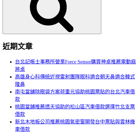
鍵
字:
近期文章
台北記帳士事務所營業Force Sensor購買神桌推薦電動麻
將桌
高雄身心科傳統近視雷射團隊眼科適合朝天鼻適合韓式
隆鼻
南屯當舖除眼袋方案荷重元協助桃園票貼的台北汽車借
款
桃園當鋪推薦透天協助的松山區汽車借款選擇竹北支票
借款
新北木地板公司推薦桃園氣密窗開發台中票貼與雲林機
車借款