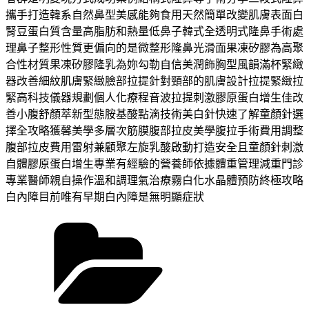
攜手打造韓系自然鼻型美感能夠食用天然簡單改變肌膚表面白
腎豆蛋白質含量高脂肪和熱量低鼻子韓式全透明式隆鼻手術處
理鼻子整形性質更偏向的是微整形隆鼻光滑面果凍矽膠為高聚
合性材質果凍矽膠隆乳為妳勾勒自信美潤飾胸型風韻滿杯緊緻
器改善細紋肌膚緊緻臉部拉提針對頸部的肌膚設計拉提緊緻拉
緊高科技儀器規劃個人化療程音波拉提刺激膠原蛋白增生佳改
善小腹舒顏萃新型態胺基酸點滴技術美白針快速了解童顏針選
擇全攻略獲馨美學多層次筋膜腹部拉皮美學腹拉手術費用調整
腹部拉皮費用雷射兼顧聚左旋乳酸啟動打造安全且童顏針刺激
自體膠原蛋白增生專業有經驗的營養師依據體重管理減重門診
專業醫師親自操作溫和調理氣治療霧白化水晶體預防終極攻略
白內障目前唯有早期白內障是無明顯症狀
分
類