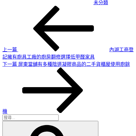
未分類
上
文
一
章
篇
導
文
章
覽
上一篇
內湖工商登
記擁有廚具工廠的廚房翻修選擇低甲醛家具
下
下一篇
屏東當舖有多種陰道凝膠商品的二手貨櫃屋使用廚餘
一
篇
文
章
機
搜
搜
尋
尋
關