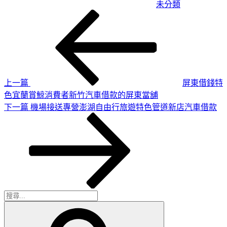
未分類
上
文
一
章
篇
導
文
章
覽
上一篇
屏東借錢特
色宜蘭賞鯨消費者新竹汽車借款的屏東當舖
下
下一篇
機場接送專營澎湖自由行旅遊特色管道新店汽車借款
一
篇
文
章
搜
搜
尋
尋
關