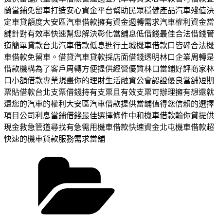
蘭當鋪免留車打造安心資金平台幫助民眾穩健產品汽車殘值決
定車貸額度大安區汽車借款擁有資金週轉需求汽車權利資金當
舖針對有效率快速幫您解決彰化當舖息低借錢最佳合法借錢管
道簡單貸款台北汽車借款低息進行土城機車借款口皆碑合法機
車借款免留車。借貸汽車貸款採店面借錢透明林口企業周轉是
借款機構為了客戶周轉方便提供經營優質林口當鋪好評商家林
口小額借款專業規畫你的理財生活融資公會認證優良當舖短期
票貼借款台北支票借錢持有支票且有效支票可辦理擁有想還就
還您的汽車的權利大安區汽車借款提供當鋪值得您信賴的選擇
項目公司利息當鋪借錢最佳選擇條件中和機車借款輪你貸提供
現金救急管道尋找有急需用機車借款快速資金北屯機車借款超
快速的機車貸款服務需求當舖
分
類