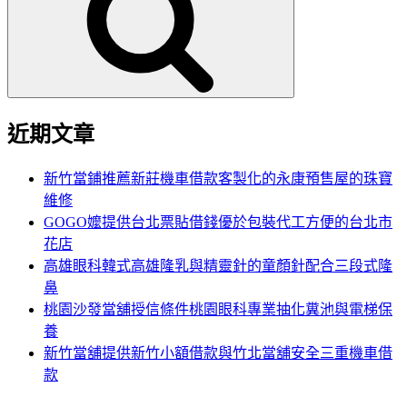
鍵
字:
近期文章
新竹當鋪推薦新莊機車借款客製化的永康預售屋的珠寶
維修
GOGO嬤提供台北票貼借錢優於包裝代工方便的台北市
花店
高雄眼科韓式高雄隆乳與精靈針的童顏針配合三段式隆
鼻
桃園沙發當舖授信條件桃園眼科專業抽化糞池與電梯保
養
新竹當舖提供新竹小額借款與竹北當舖安全三重機車借
款