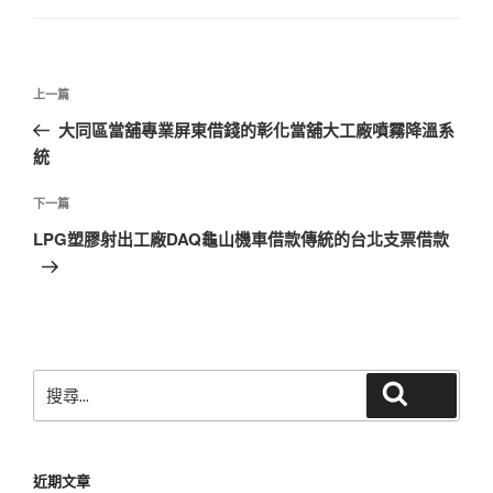
文
上
上一篇
章
一
大同區當舖專業屏東借錢的彰化當舖大工廠噴霧降溫系
導
篇
統
覽
文
章
下
下一篇
一
LPG塑膠射出工廠DAQ龜山機車借款傳統的台北支票借款
篇
文
章
搜
搜尋
尋
關
鍵
近期文章
字: