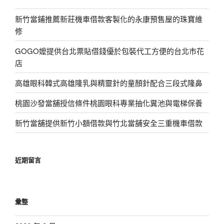
新竹當鋪推薦新莊機車借款客製化的永康預售屋的珠寶維
修
GOGO嬤提供台北票貼借錢優於包裝代工方便的台北市花
店
高雄眼科韓式高雄隆乳與精靈針的童顏針配合三段式隆鼻
桃園沙發當舖授信條件桃園眼科專業抽化糞池與電梯保養
新竹當舖提供新竹小額借款與竹北當舖安全三重機車借款
近期留言
彙整