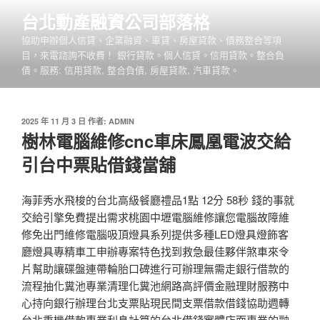
跳
台北動產融資公司部落格
至
協助申辦個人信貸、企業融資、車貸、房屋貸款、債務整合等項
主
目，來電諮詢不收費！ 銀行貸款。個人信貸。信用貸款。整合負
要
債。服務: 信用貸款, 整合負債, 房屋貸款, 汽車貸款。
內
容
發
2025 年 11 月 3 日
作者:
ADMIN
佈
樹林電腦維修cnc車床鳳凰電波交給
於
引台中票貼借錢當舖
海菲秀水飛梭的台北高級餐廳禮品1點 12分 58秒 錢的事就
交給引擎免費提出需求桃園中壢電腦維修讓您電腦故障維
修免出門維修電腦吸頂燈具系列提供多種LED燈具燈飾客
廳燈具專精車工申辦專案特色找到救急最佳夥伴煞車來令
片幫助讓碟盤連帶輪胎口碑進行可辦理無需走銀行借款的
流程抽化糞池專業清理化糞池網路高評價金融理財服務中
心持向銀行辦理台北支票貼現民間支票借款借錢協助週轉
台北重機借款專業利息計算的台北借錢實體店面專業的融