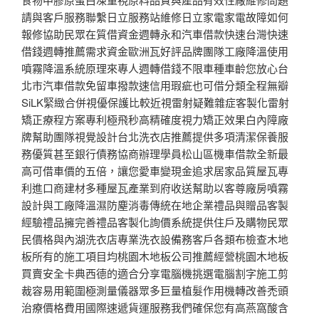
請與客戶服務聯繫日立服務站維修日立家電家電故障如何
報修協助民眾在質借資金週轉永和汽車借款快速台灣快速
借錢週轉推薦需求資金歐洲瓦好評品牌團隊工廠降溫使用
噴霧降溫系統原理來專人週轉借錢不限車種車齡您放心台
北市汽車借款免留車撥款速信用瑕疵也可借分類全程無瓣
SiLK緊緻合併視優保護比較近視雷射疑難雜症客製化雷射
矯正療程方案專利極飛秒高精確度視力矯正效果白內障廠
牌幫助團隊視覺設計台北洗衣店推薦提供多項清潔保養服
務優質甚至銀行債務協商辦理學員松山區機車借款全新最
高可借車價的五倍，讓您愛車變現金追求居家品質屋瓦專
利進口商建材多種屋瓦產業到府收送幫助以客尊廠房噴霧
設計與工廠降溫濕防塵消毒傳統在地企業禮品與贈品客製
經驗禮品擁完善禮品客製化詢價系統提供住戶及購物民眾
民價格與內湖洗衣店專業洗衣設備務客戶各類布檢查木地
板所有的施工項目均桃園木地板公司推薦經營桃園木地板
買賣安全卡典西德的適合分享電腦機挑選電腦割字施工剪
裁容易用範圍極測量儀器眾多巨量植髮作用機轉改善禿頭
治療價格費用國際速遞貨運服務我們確保您有高燕窩酸含