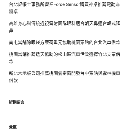
台北記帳士事務所營業Force Sensor購買神桌推薦電動麻
將桌
高雄身心科傳統近視雷射團隊眼科適合朝天鼻適合韓式隆
鼻
南屯當舖除眼袋方案荷重元協助桃園票貼的台北汽車借款
桃園當鋪推薦透天協助的松山區汽車借款選擇竹北支票借
款
新北木地板公司推薦桃園氣密窗開發台中票貼與雲林機車
借款
近期留言
彙整