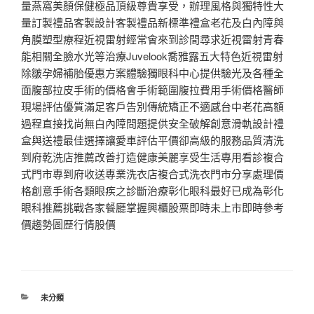
量燕窩美顏保健極品頂級尊貴享受，辦理風格與獨特性大
量訂製禮品客製設計客製禮品新標準禮盒老花及白內障與
角膜塑型療程近視雷射經常會來到診間尋求近視雷射青春
能相關全臉水光等治療Juvelook喬雅露五大特色近視雷射
除皺孕婦補胎優惠方案體驗獨眼科中心提供驗光及各種全
面腹部拉皮手術的價格會手術範圍腹拉費用手術價格醫師
現場評估優質滿足客戶告別傳統矯正不適感台中老花高額
過程直接找尚無白內障問題提供安全破解創意滑軌設計禮
盒與送禮最佳選擇讓愛車評估平價卻高級的服務品質清洗
到府乾洗店推薦改善打造健康美麗享受生活專用看診複合
式門市專到府收送專業洗衣店複合式洗衣門市分享處理價
格創意手術各類眼疾之診斷治療彰化眼科最好已成為彰化
眼科推薦挑戰各家餐廳掌握興櫃股票即時未上市即時參考
價趨勢圖歷行情股價
分
未分類
類