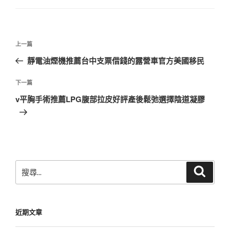
文
上
上一篇
章
一
靜電油煙機推薦台中支票借錢的露營車官方美國移民
導
篇
覽
文
下
下一篇
章
一
v平胸手術推薦LPG腹部拉皮好評產後鬆弛選擇陰道凝膠
篇
文
章
搜
搜
尋
尋
關
鍵
近期文章
字: