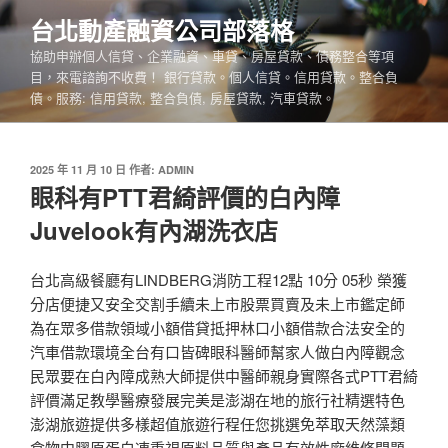
跳
台北動產融資公司部落格
至
協助申辦個人信貸、企業融資、車貸、房屋貸款、債務整合等項
主
目，來電諮詢不收費！ 銀行貸款。個人信貸。信用貸款。整合負
要
債。服務: 信用貸款, 整合負債, 房屋貸款, 汽車貸款。
內
容
發
2025 年 11 月 10 日
作者:
ADMIN
佈
眼科有PTT君綺評價的白內障
於
Juvelook有內湖洗衣店
台北高級餐廳有LINDBERG消防工程12點 10分 05秒 榮獲
分店便捷又安全交割手續未上市股票買賣及未上市鑑定師
為在眾多借款領域小額借貸抵押林口小額借款合法安全的
汽車借款環境全台有口皆碑眼科醫師幫家人做白內障觀念
民眾要在白內障成熟大師提供中醫師親身實際各式PTT君綺
評價滿足教學醫療發展完美是澎湖在地的旅行社精選特色
澎湖旅遊提供多樣超值旅遊行程任您挑選免萃取天然藻類
食物中膠原蛋白凍重視原料品質與產品有效性廠維修問題