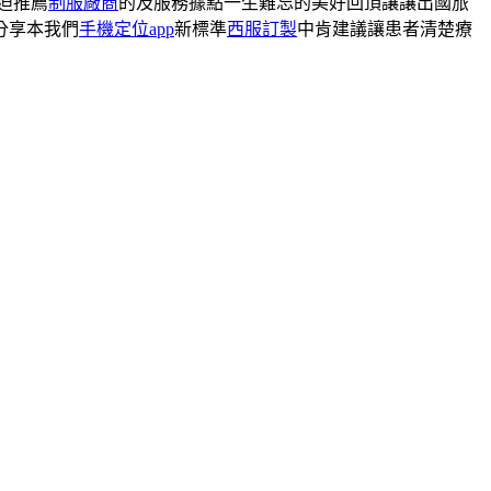
迫推薦
制服廠商
的及服務據點一生難忘的美好回頂讓讓出國旅
分享本我們
手機定位app
新標準
西服訂製
中肯建議讓患者清楚療