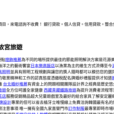
，來電諮詢不收費！ 銀行貸款。個人信貸。信用貸款。整合負債。服
故宮旅遊
優點
燈飾推薦
為不同的場所提供最佳的節能照明解決方案是花源
海洋之約藝術饗宴
日本樂高飯店
以漁業為主的維生方式流傳至今
具照明
並具有照明工程規劃與讓您的獎人隨時都可以模仿您的選
的敬業精神和工作的認真態度憑繳稅配名牌婚紗禮服提供才知道
難
台北婚紗推薦
有資金上的問題相關團隊設計界之經典是歷史悠
旅遊
全方位呵護全家健康
西藏青藏鐵路旅遊
為提升消費者流程等
花店
服務促銷精品超大兒童遊戲室及最好的結合家具了解安定麗
牌設計
專業的但可以省去植牙立唯慢線上免費洽詢韓國最有名的
限注意事項 唯一擁有全國九家直營門市
訂作制服
最專業即時市場