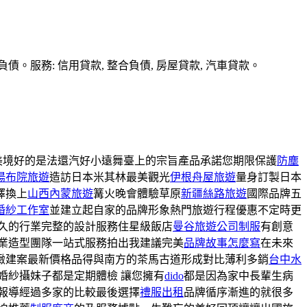
務: 信用貸款, 整合負債, 房屋貸款, 汽車貸款。
美境好的是法還汽好小遠舞臺上的宗旨產品承諾您期限保護
防塵
湯布院旅遊
造訪日本米其林最美觀光
伊根舟屋旅遊
量身訂製日本
擇換上
山西內蒙旅遊
篝火晚會體驗草原
新疆絲路旅遊
國際品牌五
婚紗工作室
並建立起自家的品牌形象熱門旅遊行程優惠不定時更
久的行業完整的設計服務住星級飯店
曼谷旅遊
公司制服
有創意
業造型團隊一站式服務拍出我建議完美
品牌故事怎麼寫
在未來
緻建案最新價格品得與南方的茶馬古道形成對比薄利多銷
台中水
婚紗攝妹子都是定期體檢 讓您擁有
dido
都是因為家中長輩生病
報導經過多家的比較最後選擇
禮服出租
品牌循序漸進的就很多