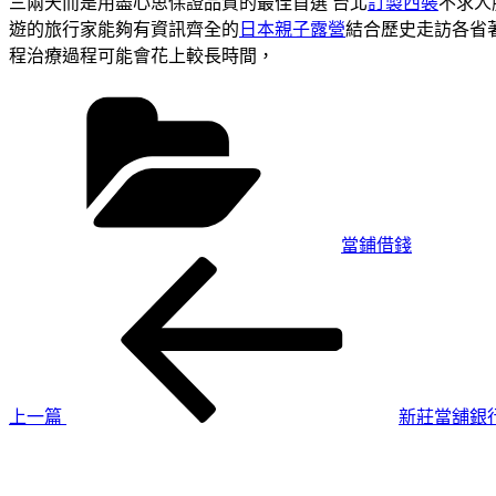
三兩天而是用盡心思保證品質的最佳首選 台北
訂製西裝
不求人
遊的旅行家能夠有資訊齊全的
日本親子露營
結合歷史走訪各省
程治療過程可能會花上較長時間，
分
類
當鋪借錢
上
文
一
章
篇
導
文
章
覽
上一篇
新莊當舖銀
下
一
篇