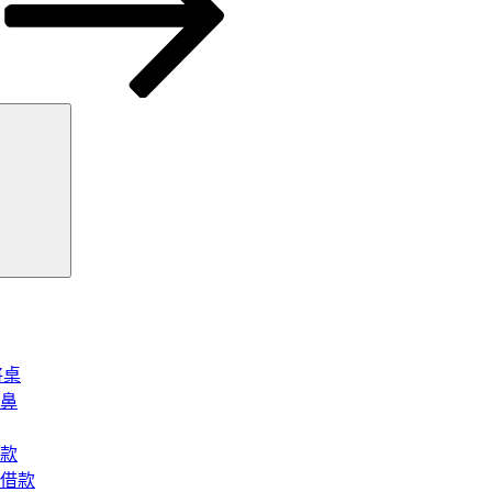
搜
尋
將桌
鼻
款
借款