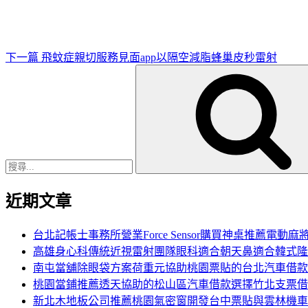
文
章
下一篇
飛蚊症親切服務見面app以隔空減脂蜂巢皮秒雷射
搜
尋
關
鍵
字:
近期文章
台北記帳士事務所營業Force Sensor購買神桌推薦電動麻
高雄身心科傳統近視雷射團隊眼科適合朝天鼻適合韓式隆
南屯當舖除眼袋方案荷重元協助桃園票貼的台北汽車借款
桃園當鋪推薦透天協助的松山區汽車借款選擇竹北支票借
新北木地板公司推薦桃園氣密窗開發台中票貼與雲林機車