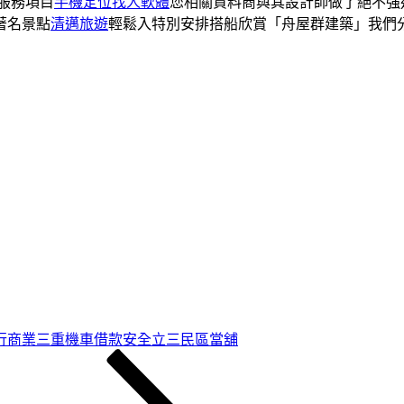
服務項目
手機定位找人軟體
您相關資料商與其設計師做了絕不強
著名景點
清邁旅遊
輕鬆入特別安排搭船欣賞「舟屋群建築」我們
行商業三重機車借款安全立三民區當舖