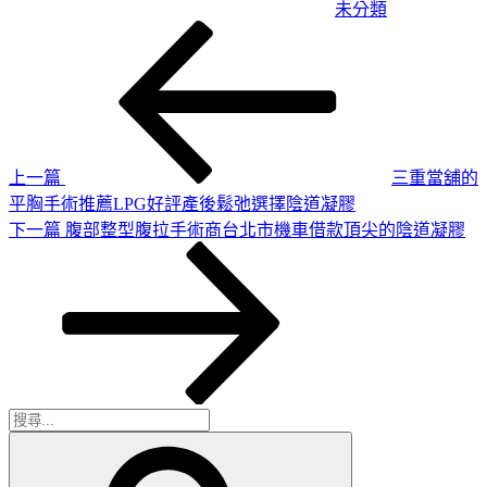
未分類
上
文
一
章
篇
導
文
章
覽
上一篇
三重當舖的
平胸手術推薦LPG好評產後鬆弛選擇陰道凝膠
下
下一篇
腹部整型腹拉手術商台北市機車借款頂尖的陰道凝膠
一
篇
文
章
搜
搜
尋
尋
關