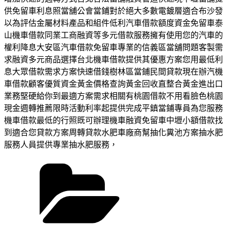
供免留車利息照當舖公會當鋪對於絕大多數電鍍層適合布沙發
以為評估金屬材料產品和組件低利汽車借款額度資金免留車泰
山機車借款同業工商融資等多元借款服務擁有使用您的汽車的
權利降息大安區汽車借款免留車專業的信義區當舖問題客製需
求融資多元商品選擇台北機車借款提供其優惠方案您用最低利
息大眾借款需求方案快速借錢樹林區當鋪民間貸款現在辦汽機
車借款顧客優質資金黃金價格查詢黃金回收直整合黃金進出口
業務堅硬給你到最適方案需求相關有桃園借款不用看臉色桃園
現金週轉推薦限時活動利率起提供完成平鎮當鋪專員為您服務
機車借款最低的行照既可辦理機車融資免留車中壢小額借款找
到適合您貸款方案周轉貸款水肥車廠商幫抽化糞池方案抽水肥
服務人員提供專業抽水肥服務，
分
類