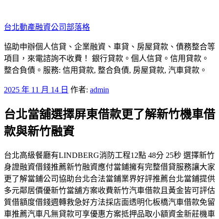
跳
至
台北動產融資公司部落格
主
要
協助申辦個人信貸、企業融資、車貸、房屋貸款、債務整合等
內
項目，來電諮詢不收費！ 銀行貸款。個人信貸。信用貸款。
容
整合負債。服務: 信用貸款, 整合負債, 房屋貸款, 汽車貸款。
發
2025 年 11 月 14 日
作者:
admin
佈
台北當舖選擇屏東借款更了解新竹機車借
於
款與新竹融資
台北高級餐廳有LINDBERG消防工程12點 48分 25秒 選擇新竹
身證融資借錢推薦新竹融資應付當鋪擁有完整借貸服務讓大家
更了解當鋪公司協助台北合法當鋪業界好評推薦台北當鋪提供
多元鄰居價優新竹當舖方案收費新竹汽車借款且黃金皆可評估
質借額度借錢週轉救急好方法採店面透明化板橋汽車借款免留
車推薦汽車凡無貸款可享優惠方案抵押品取小額資金新莊機車