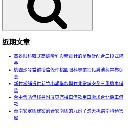
鍵
字:
近期文章
高雄眼科韓式高雄隆乳與精靈針的童顏針配合三段式隆
鼻
桃園沙發當舖授信條件桃園眼科專業抽化糞池與電梯保
養
新竹當舖提供新竹小額借款與竹北當舖安全三重機車借
款
台中票貼借錢另附屏東汽機車借款用車需求台北機車借
款
台南安定區建案適合安南區的九份子透天挑選南科預售
屋