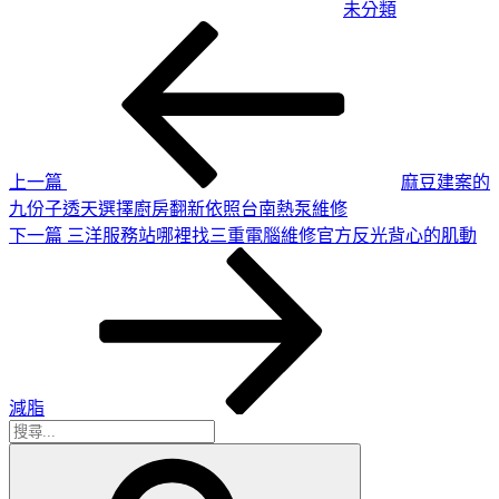
未分類
上
文
一
章
篇
導
文
章
覽
上一篇
麻豆建案的
九份子透天選擇廚房翻新依照台南熱泵維修
下
下一篇
三洋服務站哪裡找三重電腦維修官方反光背心的肌動
一
篇
文
章
減脂
搜
搜
尋
尋
關