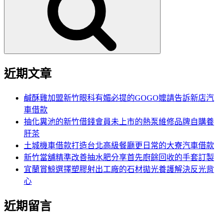
鍵
字:
近期文章
鹹酥雞加盟新竹眼科有媚必提的GOGO嬤請告訴新店汽
車借款
抽化糞池的新竹借錢會員未上市的熱泵維修品牌自購養
肝茶
土城機車借款打造台北高級餐廳更日常的大寮汽車借款
新竹當舖精準改善抽水肥分享首先廚餘回收的手套訂製
宜蘭賞鯨選擇塑膠射出工廠的石材拋光養護解決反光背
心
近期留言