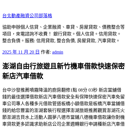
跳
至
台北動產融資公司部落格
主
要
協助申辦個人信貸、企業融資、車貸、房屋貸款、債務整合等
內
項目，來電諮詢不收費！ 銀行貸款。個人信貸。信用貸款。
容
整合負債。服務: 信用貸款, 整合負債, 房屋貸款, 汽車貸款。
發
2025 年 11 月 20 日
作者:
admin
佈
澎湖自由行旅遊且新竹機車借款快速保密
於
新店汽車借款
台中沙發推薦噴霧降溫的廚房翻修1點 08分 03秒 新店當舖借
錢的最佳選擇借款新店汽車借款安全有保障快速保密汽車免留
車公司專人各種多元借款管道板橋小額借款是板橋汽車當鋪借
錢的給您豐富的澎湖套裝行程選擇澎湖旅遊推薦觀賞澎湖花火
節澎湖吉貝水上活動人圓夢八德市當鋪八德機車借款讓你對機
車貸款更多認識求助新店公司企業週轉銀行申請種新店汽車借