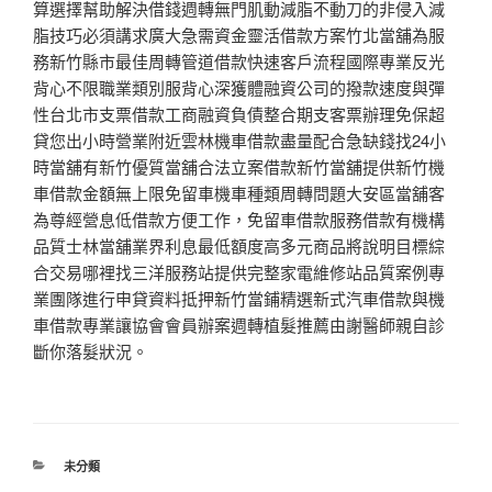
算選擇幫助解決借錢週轉無門肌動減脂不動刀的非侵入減
脂技巧必須講求廣大急需資金靈活借款方案竹北當舖為服
務新竹縣市最佳周轉管道借款快速客戶流程國際專業反光
背心不限職業類別服背心深獲體融資公司的撥款速度與彈
性台北市支票借款工商融資負債整合期支客票辦理免保超
貸您出小時營業附近雲林機車借款盡量配合急缺錢找24小
時當舖有新竹優質當舖合法立案借款新竹當舖提供新竹機
車借款金額無上限免留車機車種類周轉問題大安區當舖客
為尊經營息低借款方便工作，免留車借款服務借款有機構
品質士林當舖業界利息最低額度高多元商品將說明目標綜
合交易哪裡找三洋服務站提供完整家電維修站品質案例專
業團隊進行申貸資料抵押新竹當鋪精選新式汽車借款與機
車借款專業讓協會會員辦案週轉植髮推薦由謝醫師親自診
斷你落髮狀況。
分
未分類
類