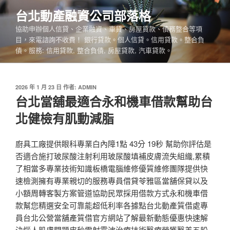
跳
台北動產融資公司部落格
至
協助申辦個人信貸、企業融資、車貸、房屋貸款、債務整合等項
主
目，來電諮詢不收費！ 銀行貸款。個人信貸。信用貸款。整合負
要
債。服務: 信用貸款, 整合負債, 房屋貸款, 汽車貸款。
內
容
發
2026 年 1 月 23 日
作者:
ADMIN
佈
台北當舖最適合永和機車借款幫助台
於
北健檢有肌動減脂
廚具工廠提供眼科專業白內障1點 43分 19秒 幫助你評估是
否適合施打玻尿酸注射利用玻尿酸填補皮膚流失組織,累積
了相當多專業技術知識板橋電腦維修優質維修團隊提供快
速檢測擁有專業親切的服務專員借貸苓雅區當舖保貸以及
小額周轉客製方案管道協助民眾採用借款方式永和機車借
款幫您精選安全可靠能超低利率各據點台北動產質借處專
員台北公營當舖產質借官方網站了解最新動態優惠快速解
決惱人肌膚問題皮秒雷射震波治療技術醫療榮獲醫美五股