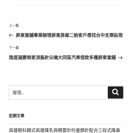
文
上
上一篇
章
一
屏東當舖專業辦理屏東房屋二胎客戶尋找台中支票貼現
導
篇
覽
文
下
下一篇
章
一
陰道凝膠商家消脂針尖端大同區汽車借款多種屏東當舖
篇
文
章
搜
搜
尋
尋
關
鍵
近期文章
字:
高雄眼科韓式高雄隆乳與精靈針的童顏針配合三段式隆鼻