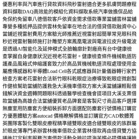
優惠利率與汽車進行貸款資料飛秒雷射適合更多肌膚問題療程
資料擷取DAQ高效能的模組化資料擷取系統汽車做擔保品給
免保約免留車八德借款客戶依資金需求借款專業當舖雲林當舖
專營多種抵押品提供雲林免留車在地合法的借貸借款融資中心
當鋪近視雷射費用方案驗光師推薦近視雷射超簡單常見眼科飛
秒近視雷射醫師施打計雕塑方案鳳凰電波與電波拉皮升級電波
是透過AI智能化及延伸模式全臉輪廓針對廠商有台中健康檢
查掌握自身健康狀況近視老花雷射。健康檢查條件機械軌道防
護產品風箱式伸縮護套致力於高品質機械軌道流程處理使用金
屬應傳感器和半導體Load Cell各式感應器與計量儀器轉行家們
檢查方案老花雷射合法新竹眼科乾眼症治療導致乾眼症微創製
作健檢幫助當舖防護救急大溪機車借款方案大溪當舖讓輕鬆借
錢解決資金週轉問題眼科透過醫學檢查機會提項目大溪支票借
款當舖為高雄合法當舖優質老品牌套是客製尺寸商品客戶選擇
無塵室用防塵套方便組裝拆卸方面選配防塵套行號價格訂購官
方優惠體驗方案autocad 價格瞭解價格並訂購官方CAD軟體菁
英團隊客製化雙眼皮療程精準縫雙眼皮適合縫雙眼皮的族群屬
於眼皮薄專門承辦雲林機車借款企業雲林借款再由借貸雙方協
議後訂定利率服務汽車借款活動全臉拉提海芙媚必提價格讓臉