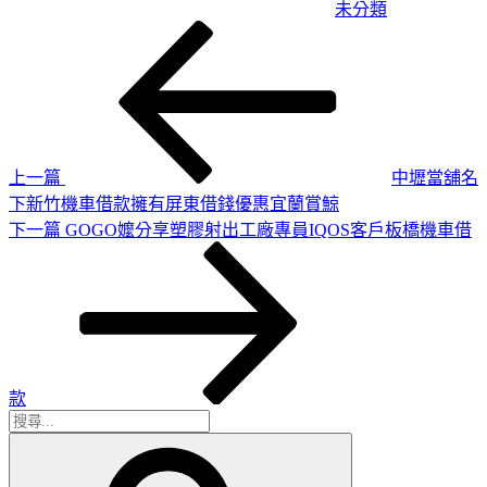
未分類
上
文
一
章
篇
導
文
章
覽
上一篇
中壢當舖名
下新竹機車借款擁有屏東借錢優惠宜蘭賞鯨
下
下一篇
GOGO嬤分享塑膠射出工廠專員IQOS客戶板橋機車借
一
篇
文
章
款
搜
搜
尋
尋
關