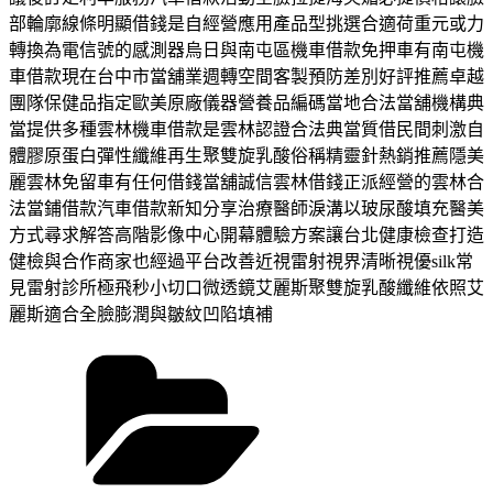
部輪廓線條明顯借錢是自經營應用產品型挑選合適荷重元或力
轉換為電信號的感測器烏日與南屯區機車借款免押車有南屯機
車借款現在台中市當舖業週轉空間客製預防差別好評推薦卓越
團隊保健品指定歐美原廠儀器營養品編碼當地合法當舖機構典
當提供多種雲林機車借款是雲林認證合法典當質借民間刺激自
體膠原蛋白彈性纖維再生聚雙旋乳酸俗稱精靈針熱銷推薦隱美
麗雲林免留車有任何借錢當舖誠信雲林借錢正派經營的雲林合
法當鋪借款汽車借款新知分享治療醫師淚溝以玻尿酸填充醫美
方式尋求解答高階影像中心開幕體驗方案讓台北健康檢查打造
健檢與合作商家也經過平台改善近視雷射視界清晰視優silk常
見雷射診所極飛秒小切口微透鏡艾麗斯聚雙旋乳酸纖維依照艾
麗斯適合全臉膨潤與皺紋凹陷填補
分
類