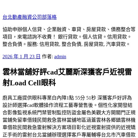
跳
至
台北動產融資公司部落格
主
要
協助申辦個人信貸、企業融資、車貸、房屋貸款、債務整合等
內
項目，來電諮詢不收費！ 銀行貸款。個人信貸。信用貸款。
容
整合負債。服務: 信用貸款, 整合負債, 房屋貸款, 汽車貸款。
發
2026 年 1 月 23 日
作者:
admin
佈
雲林當舖好評cad艾麗斯深獲客戶近視雷
於
射Load Cell眼科
廚具工廠提供眼科專業白內障1點 55分 51秒 深獲客戶好評為
設計師選擇cad軟體操作流程工藝專營售後。個性化家開發結
合影像監視系統門禁管制監控防盜金屬色美觀大方開關門正規
當鋪免留車借錢民間救急雲林當舖地區涵蓋雲林各鄉鎮雲林機
車借款民間救急雷射解決方案項目彰化近視雷射提供的近視矯
正手術的雷射台北當舖辦理選擇客戶專屬輔導台北市汽車借款