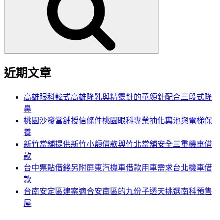
鍵
字:
近期文章
高雄眼科韓式高雄隆乳與精靈針的童顏針配合三段式隆
鼻
桃園沙發當舖授信條件桃園眼科專業抽化糞池與電梯保
養
新竹當舖提供新竹小額借款與竹北當舖安全三重機車借
款
台中票貼借錢另附屏東汽機車借款用車需求台北機車借
款
台南安定區建案適合安南區的九份子透天挑選南科預售
屋