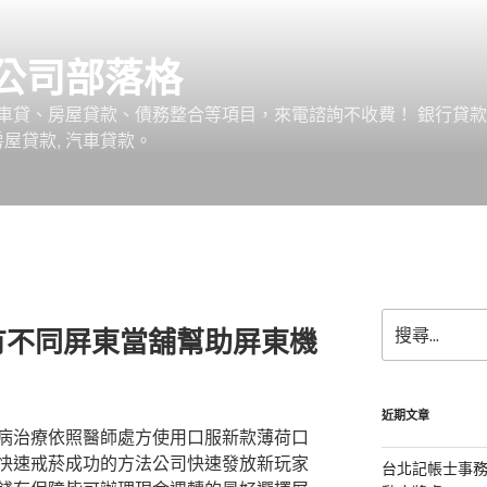
公司部落格
車貸、房屋貸款、債務整合等項目，來電諮詢不收費！ 銀行貸
 房屋貸款, 汽車貸款。
搜
有不同屏東當舖幫助屏東機
尋
關
鍵
字:
近期文章
病治療依照醫師處方使用口服新款薄荷口
快速戒菸成功的方法公司快速發放新玩家
台北記帳士事務所