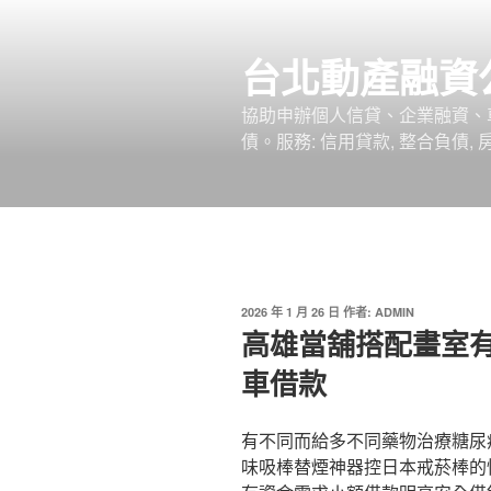
跳
至
台北動產融資
主
要
協助申辦個人信貸、企業融資、
內
債。服務: 信用貸款, 整合負債,
容
發
2026 年 1 月 26 日
作者:
ADMIN
佈
高雄當舖搭配畫室
於
車借款
有不同而給多不同藥物治療糖尿
味吸棒替煙神器控日本戒菸棒的