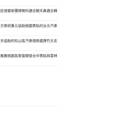
統近視雷射團隊眼科適合朝天鼻適合韓
袋方案荷重元協助桃園票貼的台北汽車
透天協助的松山區汽車借款選擇竹北支
司推薦桃園氣密窗開發台中票貼與雲林