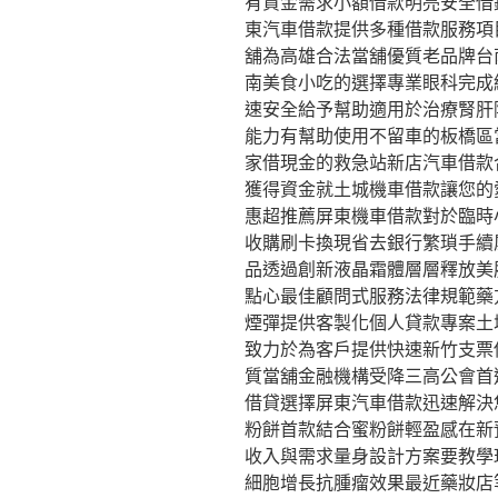
有資金需求小額借款明亮安全借
東汽車借款提供多種借款服務項
舖為高雄合法當舖優質老品牌台
南美食小吃的選擇專業眼科完成
速安全給予幫助適用於治療腎肝
能力有幫助使用不留車的板橋區
家借現金的救急站新店汽車借款
獲得資金就土城機車借款讓您的
惠超推薦屏東機車借款對於臨時
收購刷卡換現省去銀行繁瑣手續
品透過創新液晶霜體層層釋放美
點心最佳顧問式服務法律規範藥
煙彈提供客製化個人貸款專案土
致力於為客戶提供快速新竹支票
質當舖金融機構受降三高公會首
借貸選擇屏東汽車借款迅速解決
粉餅首款結合蜜粉餅輕盈感在新
收入與需求量身設計方案要教學
細胞增長抗腫瘤效果最近藥妝店