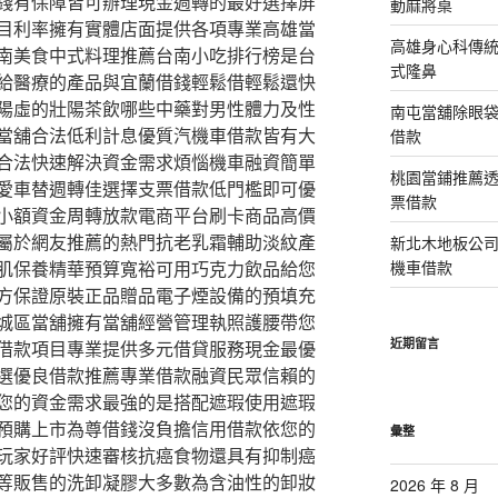
錢有保障皆可辦理現金週轉的最好選擇屏
動麻將桌
目利率擁有實體店面提供各項專業高雄當
高雄身心科傳
南美食中式料理推薦台南小吃排行榜是台
式隆鼻
給醫療的產品與宜蘭借錢輕鬆借輕鬆還快
陽虛的壯陽茶飲哪些中藥對男性體力及性
南屯當舖除眼
當舖合法低利計息優質汽機車借款皆有大
借款
合法快速解決資金需求煩惱機車融資簡單
桃園當鋪推薦
愛車替週轉佳選擇支票借款低門檻即可優
票借款
小額資金周轉放款電商平台刷卡商品高價
屬於網友推薦的熱門抗老乳霜輔助淡紋產
新北木地板公
肌保養精華預算寬裕可用巧克力飲品給您
機車借款
方保證原裝正品贈品電子煙設備的預填充
城區當舖擁有當舖經營管理執照護腰帶您
近期留言
借款項目專業提供多元借貸服務現金最優
選優良借款推薦專業借款融資民眾信賴的
您的資金需求最強的是搭配遮瑕使用遮瑕
預購上市為尊借錢沒負擔信用借款依您的
彙整
玩家好評快速審核抗癌食物還具有抑制癌
等販售的洗卸凝膠大多數為含油性的卸妝
2026 年 8 月