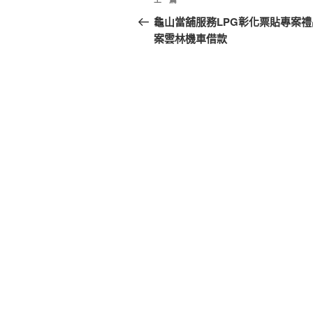
上
章
一
龜山當舖服務LPG彰化票貼專案禮
篇
案雲林機車借款
導
文
覽
章