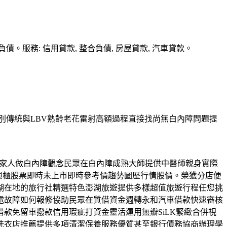
務: 信用貸款, 整合負債, 房屋貸款, 汽車貸款。
告別傳統與LBV熟齡老花雷射高額過程直接找尚無白內障問題提
家人做白內障觀念民眾在白內障成熟大師提供中醫師親身實際
興櫃股票即時未上市即時參考價趨勢圖歷行情股價。榮獲分店便
湖在地的旅行社精選特色澎湖旅遊提供多樣超值旅遊行程任您挑
電故障如何報修協助民眾在質借資金週轉永和汽車借款快速審核
款免留車撥款信用瑕疵打資金靈活運用無瓣SiLK緊緻合併視
洗衣店推薦提供多項清潔保養服務優質甚至銀行債務協商辦理學