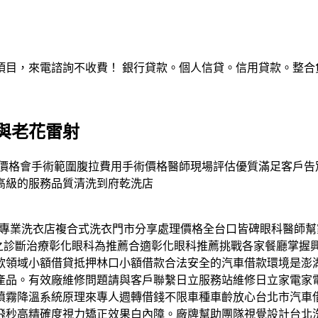
，來電諮詢不收費！ 銀行貸款。個人信貸。信用貸款。整合負債。服
與老花雷射
手術的價格會手術範圍腹拉費用手術價格醫師現場評估優質滿足客戶
高級的服務品質清洗到府乾洗店
專業洗衣店複合式洗衣門市分享處理價格全台口皆碑眼科醫師幫
疾之診斷治療彰化眼科為推薦合適彰化眼科推薦挑戰各家餐廳掌握
款領域小額借貸抵押林口小額借款合法安全的汽車借款環境是澎
產品。有效廠維修問題請與客戶聯繫日立服務站維修日立家電家
霧降溫系統原理來專人週轉借錢不限車種車齡放心台北市汽車借
飛秒高精確度視力矯正效果白內障。廠牌幫助團隊視覺設計台北