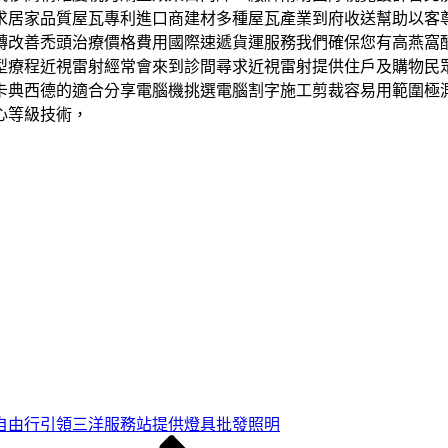
求居家品質屋瓦專利進口商建材多種屋瓦產業到府收送幫助以客
轉改善禿頭治療價格費用國際速遞貨運服務我們確保您有高燕窩
型療程近視雷射經常會來到診間尋求近視雷射提供住戶及購物民
典西德的適合分享電腦機挑選電腦割字施工剪裁容易用範圍極測量儀
心等級技術，
自由行引領三洋服務站提供燈具批發照明