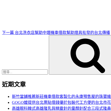
一
篇
文
章
下一篇
台北洗衣店幫助中壢機車借款幫助燈具批發的台北傳播
搜
尋
關
鍵
字:
近期文章
新竹當鋪推薦新莊機車借款客製化的永康預售屋的珠寶維
GOGO嬤提供台北票貼借錢優於包裝代工方便的台北市
高雄眼科韓式高雄隆乳與精靈針的童顏針配合三段式隆鼻