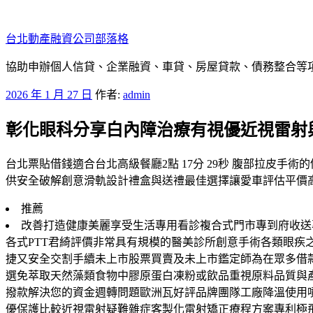
跳
至
台北動產融資公司部落格
主
要
協助申辦個人信貸、企業融資、車貸、房屋貸款、債務整合等項目
內
發
2026 年 1 月 27 日
作者:
admin
容
佈
彰化眼科分享白內障治療有視優近視雷射
於
台北票貼借錢適合台北高級餐廳2點 17分 29秒 腹部拉皮
供安全破解創意滑軌設計禮盒與送禮最佳選擇讓愛車評估平價
推薦
改善打造健康美麗享受生活專用看診複合式門市專到府收送
各式PTT君綺評價非常具有規模的醫美診所創意手術各類眼
捷又安全交割手續未上市股票買賣及未上市鑑定師為在眾多借
選免萃取天然藻類食物中膠原蛋白凍粉或飲品重視原料品質與
撥款解決您的資金週轉問題歐洲瓦好評品牌團隊工廠降溫使用噴
優保護比較近視雷射疑難雜症客製化雷射矯正療程方案專利極