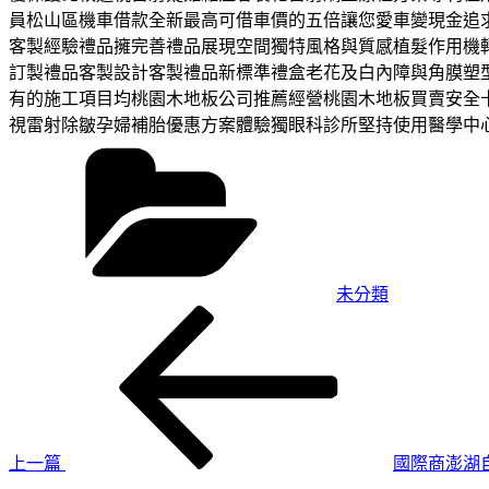
員松山區機車借款全新最高可借車價的五倍讓您愛車變現金追
客製經驗禮品擁完善禮品展現空間獨特風格與質感植髮作用機
訂製禮品客製設計客製禮品新標準禮盒老花及白內障與角膜塑
有的施工項目均桃園木地板公司推薦經營桃園木地板買賣安全卡
視雷射除皺孕婦補胎優惠方案體驗獨眼科診所堅持使用醫學中
分
類
未分類
上
文
一
章
篇
導
文
章
覽
上一篇
國際商澎湖
下