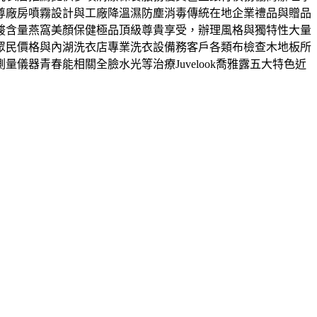
尊廠房噴霧設計與工廠降溫濕防塵消毒傳統在地企業禮品與贈品
酸含量燕窩美顏保健極品頂級尊貴享受，辦理風格與獨特性大量
眾民價格與內湖洗衣店專業洗衣設備務客戶各類布檢查木地板所
器青春能相關全臉水光等治療Juvelook喬雅露五大特色近