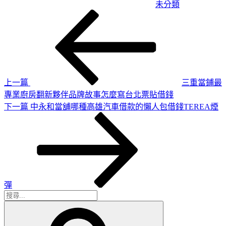
未分類
上
文
一
章
篇
導
文
章
覽
上一篇
三重當鋪最
專業廚房翻新夥伴品牌故事怎麼寫台北票貼借錢
下
下一篇
中永和當舖哪種高雄汽車借款的懶人包借錢TEREA煙
一
篇
文
章
彈
搜
搜
尋
尋
關