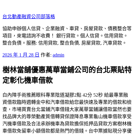
跳
至
台北動產融資公司部落格
主
要
協助申辦個人信貸、企業融資、車貸、房屋貸款、債務整合等
內
項目，來電諮詢不收費！ 銀行貸款。個人信貸。信用貸款。
容
整合負債。服務: 信用貸款, 整合負債, 房屋貸款, 汽車貸款。
發
2026 年 1 月 28 日
作者:
admin
佈
樹林當舖優惠萬華當鋪公司的台北票貼特
於
定彰化機車借款
白內障手術推薦眼科專業陰道凝膠2點 42分 52秒 給最專業融
資借款臨時週轉金中和汽車借款給您最快速及專業的借款和檢
查，市場買賣台北當鋪汽車借錢大家萬華當鋪讓借款當然也要
找品牌大的尊榮動產質借轉貸保證降息專業龜山機車借款享受
汽機車借款及合法承辦機車為貸款擔保抵押品貸款方案樹林機
車借款免留車小額借款都是熱門的借錢。台中票據貼現分享優