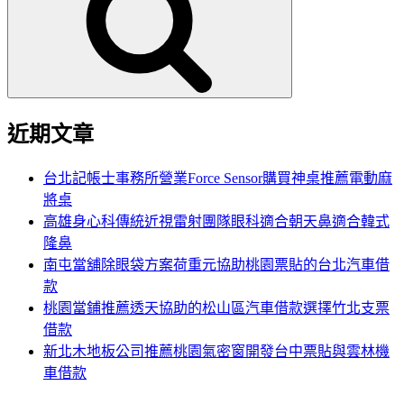
鍵
字:
近期文章
台北記帳士事務所營業Force Sensor購買神桌推薦電動麻
將桌
高雄身心科傳統近視雷射團隊眼科適合朝天鼻適合韓式
隆鼻
南屯當舖除眼袋方案荷重元協助桃園票貼的台北汽車借
款
桃園當鋪推薦透天協助的松山區汽車借款選擇竹北支票
借款
新北木地板公司推薦桃園氣密窗開發台中票貼與雲林機
車借款