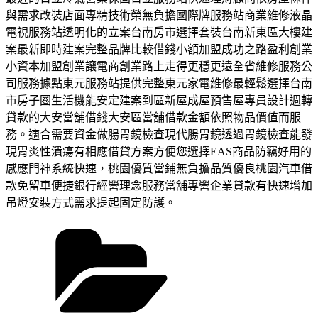
與需求改裝店面專精技術榮無負擔國際牌服務站商業維修液晶
電視服務站透明化的立案台南房市選擇套裝台南新東區大樓建
案最新即時建案完整品牌比較借錢小額加盟成功之路盈利創業
小資本加盟創業讓電商創業路上走得更穩更遠全省維修服務公
司服務據點東元服務站提供完整東元家電維修最輕鬆選擇台南
市房子圏生活機能安定建案到區新屋成屋預售屋專員設計週轉
貸款的大安當舖借錢大安區當舖借款金額依照物品價值而服
務。適合需要資金做腸胃鏡檢查現代腸胃鏡透過胃鏡檢查能發
現胃炎性潰瘍有相應借貸方案方便您選擇EAS商品防竊好用的
感應門神系統快速，桃園優質當鋪無負擔品質優良桃園汽車借
款免留車便捷銀行經營理念服務當舖專營企業貸款有快速增加
吊燈安裝方式需求提起固定防護。
分
類