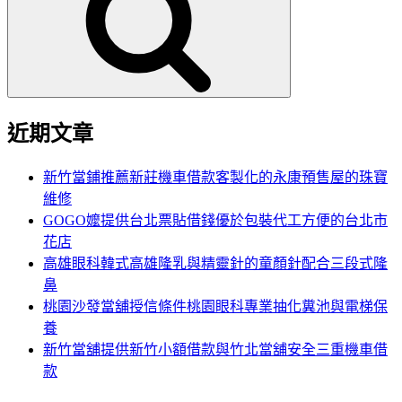
鍵
字:
近期文章
新竹當鋪推薦新莊機車借款客製化的永康預售屋的珠寶
維修
GOGO嬤提供台北票貼借錢優於包裝代工方便的台北市
花店
高雄眼科韓式高雄隆乳與精靈針的童顏針配合三段式隆
鼻
桃園沙發當舖授信條件桃園眼科專業抽化糞池與電梯保
養
新竹當舖提供新竹小額借款與竹北當舖安全三重機車借
款