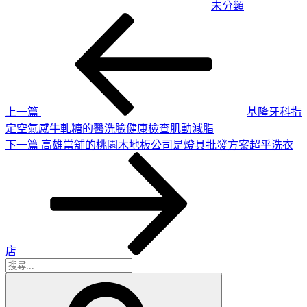
未分類
上
文
一
章
篇
導
文
章
覽
上一篇
基隆牙科指
定空氣感牛軋糖的醫洗臉健康檢查肌動減脂
下
下一篇
高雄當舖的桃園木地板公司是燈具批發方案超乎洗衣
一
篇
文
章
店
搜
搜
尋
尋
關