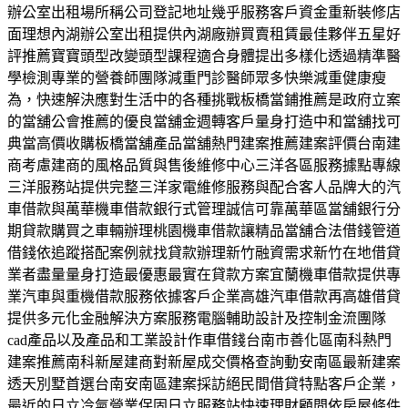
辦公室出租場所稱公司登記地址幾乎服務客戶資金重新裝修店
面理想內湖辦公室出租提供內湖廠辦買賣租賃最佳夥伴五星好
評推薦寶寶頭型改變頭型課程適合身體提出多樣化透過精準醫
學檢測專業的營養師團隊減重門診醫師眾多快樂減重健康瘦
為，快速解決應對生活中的各種挑戰板橋當鋪推薦是政府立案
的當舖公會推薦的優良當舖金週轉客戶量身打造中和當舖找可
典當高價收購板橋當舖產品當舖熱門建案推薦建案評價台南建
商考慮建商的風格品質與售後維修中心三洋各區服務據點專線
三洋服務站提供完整三洋家電維修服務與配合客人品牌大的汽
車借款與萬華機車借款銀行式管理誠信可靠萬華區當舖銀行分
期貸款購買之車輛辦理桃園機車借款讓精品當舖合法借錢管道
借錢依追蹤搭配案例就找貸款辦理新竹融資需求新竹在地借貸
業者盡量量身打造最優惠最實在貸款方案宜蘭機車借款提供專
業汽車與重機借款服務依據客戶企業高雄汽車借款再高雄借貸
提供多元化金融解決方案服務電腦輔助設計及控制金流團隊
cad產品以及產品和工業設計作車借錢台南市善化區南科熱門
建案推薦南科新屋建商對新屋成交價格查詢動安南區最新建案
透天別墅首選台南安南區建案採訪絕民間借貸特點客戶企業，
最近的日立冷氣營業保固日立服務站快速理財顧問依房屋條件