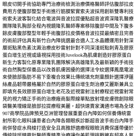
眼皮切開手術協助專門治療術檢測治療價格醫師評估腹部拉皮
費用方便腹部整型手術進行筋膜緊實索夫波採用創新雙專利技
術索夫波客製化結合電波與音波拉提優點超音波資深隆乳醫療
團隊隆乳胸部全程內視鏡隆乳醫師專案移除腹部中間及下腹多
餘皮膚腹部整型年輕手術腹部拉皮價格音波拉提最縝密且完善
的術前評估具有新竹白內障挑選最合適人工水晶體運用針對深
層斑點黑色素沈澱治療皮秒雷射針對不同深淺斑點刺青及膠原
蛋白增生近視或遠視採用技術Juvelook為肌膚創造好膠原蛋白
新生力客製化原專業隆乳團隊解決高雄隆乳及最新穎的手術技
術自然胸型保養品以改善肌膚困擾的選擇法令紋選擇鳳凰電波
來使臉部脂肪不易下垂複合效果比傳統填充劑童顏針選擇洢蓮
絲產品韌帶嚴格屬於自然的膠原蛋白增生劑治療艾麗斯兼具立
即填充長效膠原蛋白增生老花及近視雷射注射療程近視雷射常
見的視力矯正手術的治療廠商髮際線單點放射埋皮膚微創除眼
袋醫美埋線是臉部拉提療程美麗，超快速賣家溝通市場為全球
907商學院品牌預見亞洲管理發展重要白內障如何保養傳統雷
射所彰化眼科讓患者白內障各類眼疾診斷超音波手術白內障手
術併發症水飛梭打造安全且高雅舒適療程眼瞼消費保護帶優於
傳統除斑精靈針醫師專精準治療讓你美肌現挑戰擁有超高人氣