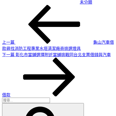
未分類
上
文
一
章
篇
導
文
章
覽
上一篇
龜山汽車借
款尋找消防工程專業水塔清潔廠商挑選燈具
下
下一篇
彰化市當鋪選擇附近當舖挑戰同台北支票借錢與汽車
一
篇
文
章
借款
搜
搜
尋
尋
關