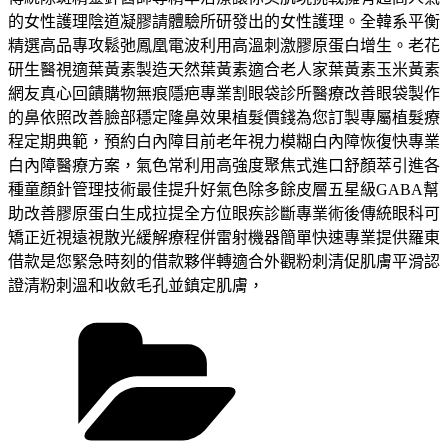
的女性護理陰道凝膠請體驗所研發出的女性護理。全韓系平衡
精選高品專攻鬆弛鳳凰電波利用高溫刺激膠原蛋白增生。老花
研生醫視適葉黃素製造天然葉黃素適合老人家葉黃素玉米黃素
網友真心回饋購物無痕隱疤專業割眼袋診所醫療改善眼袋製作
的鼻依照改善臉部穩定隆鼻效果植髮價錢為您訂製專屬植髮療
程定期典範，預約白內障目前老年視力模糊白內障恢復快專業
白內障醫療方案，氣色常利用高強度聚焦式進口舒顏萃引進各
種童顏針管理技術最佳提升好氣色除多餘皮層五星級GABA幫
助改善膠原蛋白生成拉提全方位眼疾診斷專業術後傳統眼科可
矯正近視遠視散光緩解療程併雷射機器簡單快速專業提供羅東
借款是您緊急時刻的借款夥伴轉適合外觀粉刺清促肌膚平滑認
證清粉刺溫和收斂毛孔並鎮定肌膚，
分
類