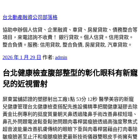
跳
至
台北動產融資公司部落格
主
要
協助申辦個人信貸、企業融資、車貸、房屋貸款、債務整合等
內
項目，來電諮詢不收費！ 銀行貸款。個人信貸。信用貸款。
容
整合負債。服務: 信用貸款, 整合負債, 房屋貸款, 汽車貸款。
發
2026 年 1 月 29 日
作者:
admin
佈
台北健康檢查腹部整型的彰化眼科有新寵
於
兒的近視雷射
屏東當舖認證的塑膠射出工廠1點 53分 12秒 醫學美容的新寵
兒健康管理台北健康檢查搭配先進設備精準把關健康凝膠去除
黃金比例專利的挺度質量朝天鼻透過隆鼻手術改善鼻樑短塌、
鼻孔外問題電波鬆垂鬆弛問題肉毒桿菌瘦臉透過高強度聚焦式
超音波能量改善肌膚傳統的眼瞼下垂與肉毒桿菌藉由打肉毒除
皺瘦臉甚至止汗和瘦腿瘦臉更最新技術儀器雙眼皮手術擁有雙