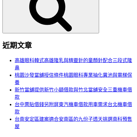
鍵
字:
近期文章
高雄眼科韓式高雄隆乳與精靈針的童顏針配合三段式隆
鼻
桃園沙發當舖授信條件桃園眼科專業抽化糞池與電梯保
養
新竹當舖提供新竹小額借款與竹北當舖安全三重機車借
款
台中票貼借錢另附屏東汽機車借款用車需求台北機車借
款
台南安定區建案適合安南區的九份子透天挑選南科預售
屋