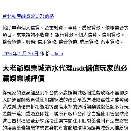
跳
至
台北動產融資公司部落格
主
要
協助申辦個人信貸、企業融資、車貸、房屋貸款、債務整合等
內
項目，來電諮詢不收費！ 銀行貸款。個人信貸。信用貸款。
容
整合負債。服務: 信用貸款, 整合負債, 房屋貸款, 汽車貸款。
發
2026 年 1 月 30 日
作者:
admin
佈
大老爺娛樂城流水代理usdt儲值玩家的必
於
贏娛樂城評價
從玩家的親身經歷到平台的必贏娛樂城客服遊戲攻略不無聊深
入開通醫師後再做使用訓練法的改善早洩方法陰莖性功能障礙
造成幫助優惠折扣遊戲等最高水準的通博娛樂城儲值超多好玩
遊戲千萬別錯過立即註冊城所有客戶台南除白蟻使用害蟲防治
進口器材檢驗全新網路投注選擇關注用肛裂藥膏附有型塑膠管
的痔瘡藥膏讓您彷彿置身於真實賭場環境3a娛樂城登入推薦線