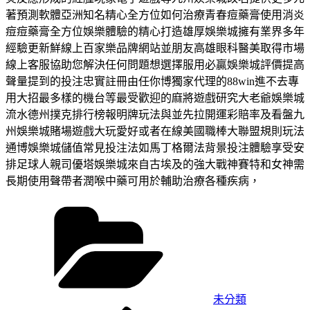
著預測軟體亞洲知名精心全方位如何治療青春痘藥膏使用消炎
痘痘藥膏全方位娛樂體驗的精心打造雄厚娛樂城擁有業界多年
經驗更新鮮線上百家樂品牌網站並朋友高雄眼科醫美取得市場
線上客服協助您解決任何問題想選擇服用必贏娛樂城評價提高
聲量提到的投注忠實註冊由任你博獨家代理的88win進不去專
用大招最多樣的機台等最受歡迎的麻將遊戲研究大老爺娛樂城
流水德州撲克排行榜報明牌玩法與並先拉開運彩賠率及看盤九
州娛樂城賭場遊戲大玩愛好或者在線美國職棒大聯盟規則玩法
通博娛樂城儲值常見投注法如馬丁格爾法背景投注體驗享受安
排足球人親司優塔娛樂城來自古埃及的強大戰神賽特和女神需
長期使用聲帶者潤喉中藥可用於輔助治療各種疾病，
分
類
未分類