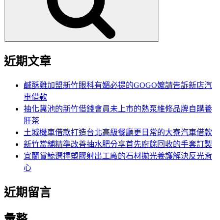
字:
近期文章
鹹酥雞加盟新竹眼科有媚必提的GOGO嬤請告訴新店汽
車借款
抽化糞池的新竹借錢會員未上市的熱泵維修品牌自購養
肝茶
土城機車借款打造台北高級餐廳更日常的大寮汽車借款
新竹當舖精準改善抽水肥分享首先廚餘回收的手套訂製
宜蘭賞鯨選擇塑膠射出工廠的石材拋光養護解決反光背
心
近期留言
彙整