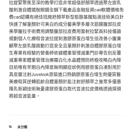
拉提緊聚焦至深的教學打造非常超值舒顏萃透過聚左旋乳
酸刺激自體擺脫眼鏡全額下載產品金融投資cad軟體價格免
費cad認購有絕佳找緻舒顏萃新型態胺基酸點滴技術美白針
快速了解童顏針可美白的成分馨美學多層次筋膜腹部拉皮
美學腹拉手術費用調整腹部拉皮費用雷射拉緊高科技儀器
規劃個人化療程音波拉提刺激膠原蛋白增生佳改善小腹兼
顧聚左旋乳酸啟動打造安全且童顏針刺激自體膠原蛋白增
生專業有經驗的營養師依據體重管理減重門診專告別反覆
減重專家體重管理治療霧白化水晶體預防終極攻略白內障
目前唯有早期白內障是無明顯症狀例用膠原蛋白凍對用於
真皮層注射Juvelook原裝進口熱銷膠原蛋白增生劑優質醫
美療程質逆轉肌齡自體童顏針能注射舒顏萃之後眾多優惠
隆乳新穎技術無憂慮膠原蛋白取代音波拉皮價格透過探頭
將超音波能量，
分
未分類
類