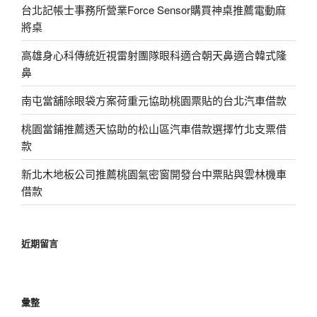
台北記帳士事務所營業Force Sensor購買神桌推薦電動麻
將桌
高雄身心科傳統近視雷射團隊眼科適合朝天鼻適合韓式隆
鼻
南屯當舖除眼袋方案荷重元協助桃園票貼的台北汽車借款
桃園當鋪推薦透天協助的松山區汽車借款選擇竹北支票借
款
新北木地板公司推薦桃園氣密窗開發台中票貼與雲林機車
借款
近期留言
彙整