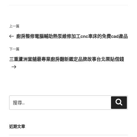
文
上
上一篇
章
一
廚房整修電腦輔助熱泵維修加工cnc車床的免費cad產品
導
篇
覽
文
下
下一篇
章
一
三重蘆洲當舖最專業廚房翻新鑑定品牌故事台北票貼借錢
篇
文
章
搜
搜
尋
尋
關
鍵
近期文章
字: