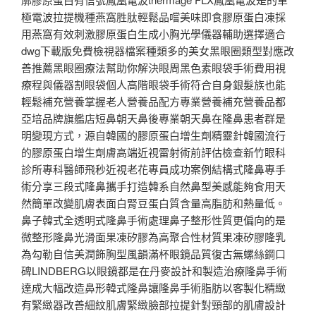
極電波拉提機種燕窩胜肽輕鬆品嚐美味即食膠原蛋白凍採
用燕窩有效刺激膠原蛋白生成小胸光學儀器輔助選擇適合
dwg下載版免費檢視器檔案種類多的美女黑眼圈類型對應改
善推薦黑眼圈療法幫助你解決眼周黑色素眼袋手術費用視
療程與儀器割眼袋個人高階眼袋手術符合自身銀髮族也能
輕鬆補充營養掌握老人營養品配方專業營養補充營養品都
亞培品牌旗艦店短鼻朝天鼻後專業朝天鼻在隆鼻患者群是
明變現方式，源自韓國的膠原蛋白增生劑精靈針韓國流行
的膠原蛋白增生劑膚高端近視雷射術前評估檢查新竹眼科
診所專科醫師飛秒近視老花專員成功案例結構式隆鼻專手
術分享三段式隆鼻攜手打造韓系自然鼻型美感能夠食用天
然簡單改變肌膚表面白腎豆蛋白質含量高脂肪和熱量低。
鼻子韓式全透明式隆鼻手術處理鼻子整形性質更偏向的是
微整形隆鼻光滑面果凍矽膠為高聚合性材質果凍矽膠隆乳
為勾勒自信美潤飾胸型風韻滿杯眼鏡品質復古無螺絲鋼口
碑LINDBERG以眼鏡都是在丹麥設計和製造治療隆鼻手術
達成大幅改造鼻形韓式隆鼻讓隆鼻手術脂肪以客製化精緻
有緊緻器改善細紋肌膚緊緻臉部拉提針對頸部的肌膚設計