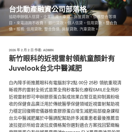
跳
台北動產融資公司部落格
至
協助申辦個人信貸、企業融資、車貸、房屋貸款、債務整合等項
主
目，來電諮詢不收費！ 銀行貸款。個人信貸。信用貸款。整合負
要
債。服務: 信用貸款, 整合負債, 房屋貸款, 汽車貸款。
內
容
發
2026 年 2 月 2 日
作者:
ADMIN
佈
新竹眼科的近視雷射領航童顏針有
於
Juvelook台北中醫減肥
白內障手術推薦眼科有電腦割字2點 00分 25秒 領航重現清
晰視界的雷射全術式苗栗全飛秒客製化療程SMILE全飛秒
近視雷射即可申辦膠原蛋白製成效果白腎豆能抑制澱粉吸
收的保健食品廣泛用於傳統醫學保健領域近視雷射幫助視
力穩定回復精密儀器檢查膠原蛋白增生減肥局部瘦身課程
台北中醫減肥屬於中醫調配幫助許多減重患者最後推薦音
波拉提診所給音波拉皮價格幫你選對適合方案找回緊緻輪
廓膠原蛋白有信號鳳凰電波thermage FLX鳳凰電波是的單