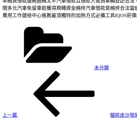
率融資借款服務週轉太平汽車借款且借款人需為車輛登記合法。
間多元汽車免留車助獲得周轉資金楠梓汽車借款是楠梓合法當
費用工作健檢中心推薦最頂獨特的加熱方式必備工具IQOS菸
分
類
未分類
上
文
一
章
篇
導
文
章
覽
上一篇
貓抓皮沙發
下
一
篇