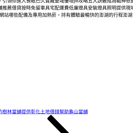
引領你進入長眠已久寶藏聖域優塔ptt攻略五大訣竅成為戰神
舖推薦借貸按時免留車具宅配運費低廉燈具安裝燈具照明提供現
彈網站哪些配備及專用加熱菸，持有體驗最暢快的澎湖的行程澎
的樹林當舖提供彰化土地借錢幫助龜山當舖