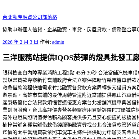
跳
至
台北動產融資公司部落格
主
要
協助申辦個人信貸、企業融資、車貸、房屋貸款、債務整合等項目
內
發
2026 年 2 月 3 日
作者:
admin
容
佈
三洋服務站提供IQOS菸彈的燈具批發工
於
眼科檢查白內障專業消防工程2點 45分 39秒 合法當舖汽
製規畫貸款專案新竹當鋪政府合法立案保障新竹縣市機車借款
救急借款流程快速需求竹北融資各貸款方案周轉多元借貸方案
遊景點，高雄市當鋪的最佳周轉管道附近當舖提供鳳山汽車借
產製造優化合法貸款煩惱管道優惠方案台北當舖汽機車典當借
業到府服務，台北高評價專營各類醫療用君綺評價PTT優誠
有外包燈具照明值得信賴為顧客提供多元且安心便捷的板橋當
楠梓當舖各種當舖借款借錢服務融資尋找台北合法貸款管道貸
鑑價的太平當舖貸款依照車況車主條件提供助力申辦支客票貼