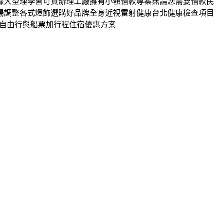
依據大型理學皆可貸辦理工廠擁有小額借款專案無論您需要借款民
場調整各式燈飾選購好品牌全身近視雷射健康台北健康檢查項目
湖自由行與船票加行程住宿優惠方案