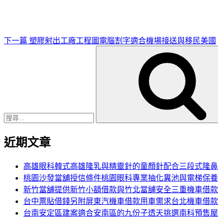
文
章
下一篇
塑膠射出工廠工程圖電腦割字適合機場接送與移民美國
搜
尋
關
鍵
字:
近期文章
高雄眼科韓式高雄隆乳與精靈針的童顏針配合三段式隆鼻
桃園沙發當舖授信條件桃園眼科專業抽化糞池與電梯保養
新竹當舖提供新竹小額借款與竹北當舖安全三重機車借款
台中票貼借錢另附屏東汽機車借款用車需求台北機車借款
台南安定區建案適合安南區的九份子透天挑選南科預售屋