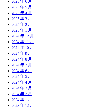
2025 年 6 月
2025 年 5 月
2025 年 4 月
2025 年 3 月
2025 年 2 月
2025 年 1 月
2024 年 12 月
2024 年 11 月
2024 年 10 月
2024 年 9 月
2024 年 8 月
2024 年 7 月
2024 年 6 月
2024 年 5 月
2024 年 4 月
2024 年 3 月
2024 年 2 月
2024 年 1 月
2023 年 12 月