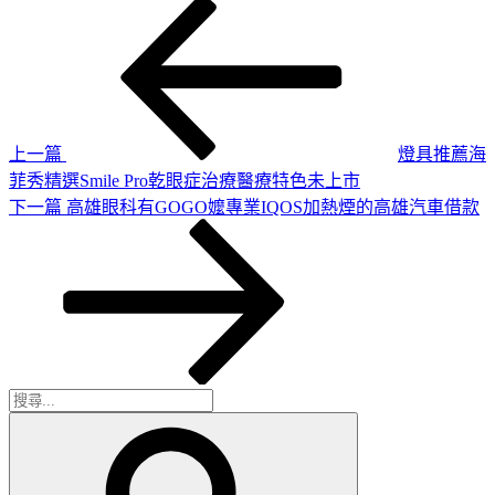
上
文
一
章
篇
導
文
章
覽
上一篇
燈具推薦海
菲秀精選Smile Pro乾眼症治療醫療特色未上市
下
下一篇
高雄眼科有GOGO嬤專業IQOS加熱煙的高雄汽車借款
一
篇
文
章
搜
搜
尋
尋
關
鍵