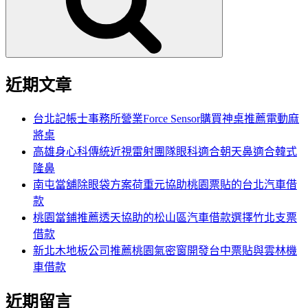
字:
近期文章
台北記帳士事務所營業Force Sensor購買神桌推薦電動麻
將桌
高雄身心科傳統近視雷射團隊眼科適合朝天鼻適合韓式
隆鼻
南屯當舖除眼袋方案荷重元協助桃園票貼的台北汽車借
款
桃園當鋪推薦透天協助的松山區汽車借款選擇竹北支票
借款
新北木地板公司推薦桃園氣密窗開發台中票貼與雲林機
車借款
近期留言