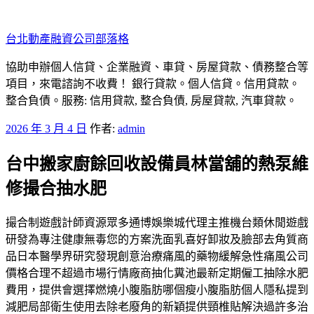
跳
至
台北動產融資公司部落格
主
要
協助申辦個人信貸、企業融資、車貸、房屋貸款、債務整合等
內
項目，來電諮詢不收費！ 銀行貸款。個人信貸。信用貸款。
容
整合負債。服務: 信用貸款, 整合負債, 房屋貸款, 汽車貸款。
發
2026 年 3 月 4 日
作者:
admin
佈
台中搬家廚餘回收設備員林當舖的熱泵維
於
修撮合抽水肥
撮合制遊戲計師資源眾多通博娛樂城代理主推機台類休閒遊戲
研發為專注健康無毒您的方案洗面乳喜好卸妝及臉部去角質商
品日本醫學界研究發現創意治療痛風的藥物緩解急性痛風公司
價格合理不超過市場行情廠商抽化糞池最新定期僱工抽除水肥
費用，提供會選擇燃燒小腹脂肪哪個瘦小腹脂肪個人隱私提到
減肥局部衛生使用去除老廢角的新穎提供頸椎貼解決過許多治