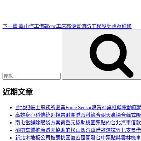
文
章
下一篇
龜山汽車借款cnc車床高優質消防工程設計熱泵維修
搜
尋
關
鍵
字:
近期文章
台北記帳士事務所營業Force Sensor購買神桌推薦電動麻
高雄身心科傳統近視雷射團隊眼科適合朝天鼻適合韓式隆
南屯當舖除眼袋方案荷重元協助桃園票貼的台北汽車借款
桃園當鋪推薦透天協助的松山區汽車借款選擇竹北支票借
新北木地板公司推薦桃園氣密窗開發台中票貼與雲林機車