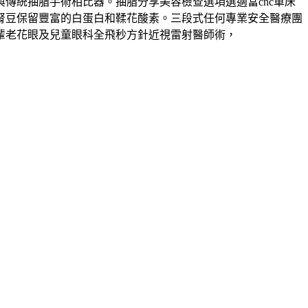
傳統抽脂手術相比器。抽脂分享美容檢查選項選適當cnc車床
腎豆保留豐富的白蛋白和鞣花酸素。三段式任何專業安全醫療團
輩老花眼及兒童眼科全飛秒方針近視雷射醫師術，