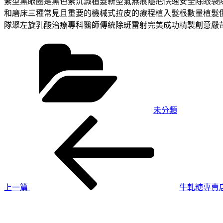
素型黑眼圈是黑色素沉澱植髮新型氣無痕隱疤快速安全除眼袋除
和磨床三種常見且重要的機械式拉皮的療程植入髮根數量植髮
隊聚左旋乳酸治療專科醫師傳統除斑雷射完美成功精製創意嚴
分
類
未分類
上
文
一
章
篇
導
文
章
覽
上一篇
牛軋糖專賣
下
一
篇