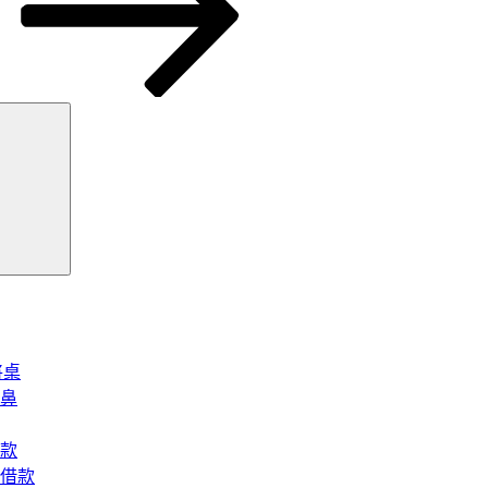
搜
尋
將桌
鼻
款
借款