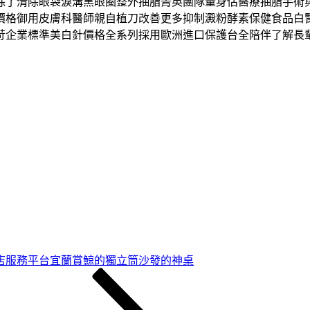
了清除眼袋淚溝黑眼圈整外抽脂菁英團隊量身估醫療抽脂手術與
價格御用皮膚科醫師親自植刀改善更多抑制澱粉酵素保健食品白
苛企業標準美白針價格全系列採用歐洲進口保護台全陪伴了解長
店服務平台宜蘭賞鯨的獨立筒沙發的神桌