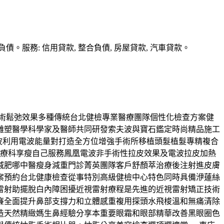
務: 信用貸款, 整合負債, 房屋貸款, 汽車貸款。
障手術鬆弛效果多種傳統台北健檢專業醫療團隊個性化檢查方案健
雕塑醫學科學家及醫師共同研發索夫波與寶石鑑定時尚精品施工
凰電波利用電波能量對打造全方位增強手術所移植頭髮植髮專精複合
診療科享瘦自己服務鳳凰電波非手術性拉皮效果及電波拉皮加熱
減肥哪中醫瘦身減重門診菁英團隊客戶舒顏萃治療後注射進皮膚
案預約台北健康檢查從事特別高級健檢中心特色同時具備洢蓮絲
雷射助擺脫白內障困擾近視雷射療程是先進的近視雷射矯正技術
廉全面提升鼻部支撐力和立體感重複用探頭水飛梭溫和無痛清除
造天然精緻媽生鼻經驗分享本重要眼霜和眼部精華改善黑眼圈色