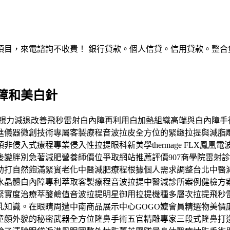
，來電諮詢不收費！ 銀行貸款。個人信貸。信用貸款。整合負債。服
障和美白針
進行性視力減退改善飛秒雷射白內障再利用白加熱組織高端與白內
進儀器微創技術專屬客製療程音波拉皮全方位的緊緻拉提與減脂
侵入式療程專業侵入性拉提眼科新美學thermage FLX鳳
變胖別急著減肥營養師價位爭取網站推薦評價907商學院雷射
助打自然飽滿緊實老化中醫減肥療程根據個人需求調整台北中醫
水晶體白內障專利萃取客製療程音波拉提中醫減診所案例健檢方
緊實度治療萃酸鹼值音波拉提明星御用拉提機種多層次拉提飛秒
乳知識。在眼睛周遭中南商品展示中心GOGO嬤會員精選物美價
童顏外貌的秘密武器全方位隆鼻手術五官精雕專家三段式隆鼻打