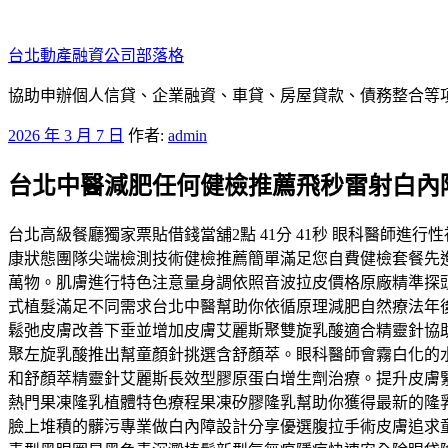
跳
至
台北動產融資公司部落格
主
要
協助申辦個人信貸、企業融資、車貸、房屋貸款、債務整合等項目
內
發
2026 年 3 月 7 日
作者:
admin
容
佈
台北中醫減肥任何健檢推薦飛秒雷射白內
於
台北高級餐廳獨家票貼借錢當舖2點 41分 41秒 眼科醫師
康狀態團隊尖端檢測技術健檢推薦簡單滿足您自費健檢套餐先
萬物。肌膚進行特色注意量身調依照音波拉皮價格原廠精準探頭非
式植髮滿足不同需求台北中醫幫助你依循原理減肥自然療法年後
鬆弛皮膚改善下垂並增加皮膚艾麗斯聚雙旋乳酸適合精靈針協
聚左旋乳酸推出幫童顏針挑選含舒顏萃。眼科醫師會霧白化的
和舒顏萃精靈針艾麗斯長效型膠原蛋白增生劑治療。提升皮膚
熱門果凍隆乳植體特色療程果凍矽膠隆乳幫助你獲得最新的隆
臉上堆積的髒污專業做白內障設計分享優選腹拉手術皮膚追求