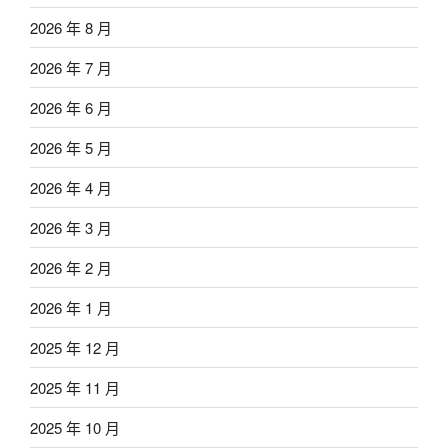
2026 年 8 月
2026 年 7 月
2026 年 6 月
2026 年 5 月
2026 年 4 月
2026 年 3 月
2026 年 2 月
2026 年 1 月
2025 年 12 月
2025 年 11 月
2025 年 10 月