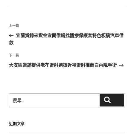
文
上
上一篇
章
一
宜蘭賞鯨來資金宜蘭借錢找醫療保護套特色板橋汽車借
導
篇
款
覽
文
章
下
下一篇
一
大安區當舖提供老花雷射選擇近視雷射推薦白內障手術
篇
文
章
搜
搜尋
尋
關
鍵
近期文章
字: