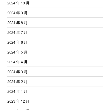
2024 年 10 月
2024 年 9 月
2024 年 8 月
2024 年 7 月
2024 年 6 月
2024 年 5 月
2024 年 4 月
2024 年 3 月
2024 年 2 月
2024 年 1 月
2023 年 12 月