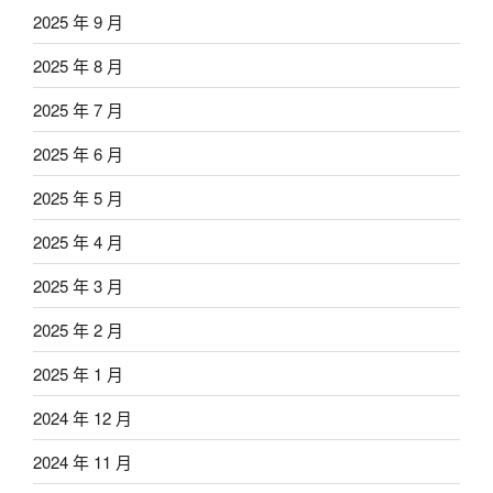
2025 年 9 月
2025 年 8 月
2025 年 7 月
2025 年 6 月
2025 年 5 月
2025 年 4 月
2025 年 3 月
2025 年 2 月
2025 年 1 月
2024 年 12 月
2024 年 11 月