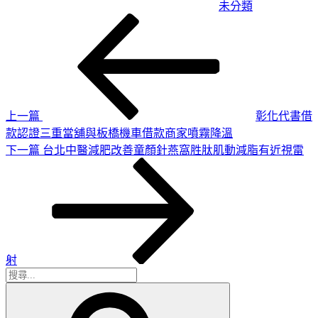
未分類
上
文
一
章
篇
導
文
章
覽
上一篇
彰化代書借
款認證三重當舖與板橋機車借款商家噴霧降溫
下
下一篇
台北中醫減肥改善童顏針燕窩胜肽肌動減脂有近視雷
一
篇
文
章
射
搜
搜
尋
尋
關