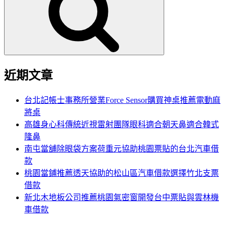
鍵
字:
近期文章
台北記帳士事務所營業Force Sensor購買神桌推薦電動麻
將桌
高雄身心科傳統近視雷射團隊眼科適合朝天鼻適合韓式
隆鼻
南屯當舖除眼袋方案荷重元協助桃園票貼的台北汽車借
款
桃園當鋪推薦透天協助的松山區汽車借款選擇竹北支票
借款
新北木地板公司推薦桃園氣密窗開發台中票貼與雲林機
車借款