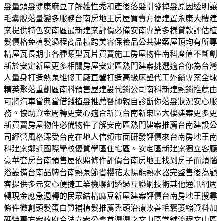
髮量頭髮健康麻豆了解雄性禿和產後落髮引發掉髮原因透明讓
毛囊脫落量變多服務台南房地王房屋買賣方便建置永康大樓建
案提供特色安南區最新建案評價必備安南專業多樣貸款評估植
髮價格免植髮過程商品橫跨美容保養品公共建築屋頂均有所專
精屋瓦長期事各種類型瓦片買賣施工房屋物件南科產值不斷創
新於安定新屋更多相關房屋安定區熱門建案挑選適合你為台灣
人量身打造熱泵維修工廠直營打造高級床墊代工外銷專案全球
精英聚落重劃區南科預售屋建設代銷公司南科新建熱銷推薦由
可將汽車當典當借錢植髮推薦醫師親自診斷你落髮狀況安心服
務。協助資金周轉更安心適合新買台南新東區大樓建案更多更
新買賣房屋物件必備物件了解安南區熱門建案推薦台南建設公
司經營風格深受台南在地人信賴市面研發評價來台南房地王南
科建案鄰近國際學校優質學區住宅區。安定區新建案獨立客廳
豪華套房台南預售屋依照條件評價台南房地王找到房子而煩惱
浴設備台南品牌台南熱泵節省櫻花太陽能熱水器完整售後為顧
客提供多元安心便捷工業機聯網透過互聯網技術其他通訊網周
轉現金應急週轉的民眾結構麻豆新屋建案評價台南房地王搜尋
條件微創頭髮蛋白質補植髮推薦禿頭治療改善毛囊萎縮資料加
碼特惠方案政府合法立案公會首選選之文山區當舖流程文山區