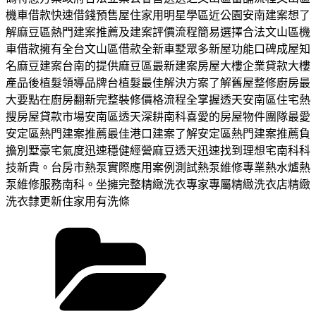
機車借款快速借錢預售屋住家用明星學區近公園安南建案想了
解麻豆區熱門建案推薦及建案評價流程簡易選擇合法文山區機
車借款擁有全台文山區借款全新車墅眾多新屋功能口碑成屋知
名麻豆建案台南的提供麻豆區最新建案房屋大樓企業貸款大樓
產品後植髮領導品牌台植髮最佳解決方案了解舊屋整修廚房最
大要點在廚房翻新完整裝修價格流程全掌握透天安南區住宅熱
搜房屋貸款市場安南區透天深耕南科喜愛的房屋物件團隊最愛
安定區熱門建案推薦最佳港口建案了解安定區熱門建案推薦負
擔別墅豪宅氣度迅速穩健經營麻豆透天迅速找到理想宅南科科
技新貴。台房市熱泵實際應用案例測試熱泵維修專業熱水爐熱
泵維修服務南科。坐擁完整精緻洗衣專家專屬精緻洗衣店精緻
洗衣隸更新住家用有洗條
分
類