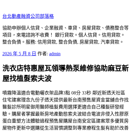
跳
至
台北動產融資公司部落格
主
要
協助申辦個人信貸、企業融資、車貸、房屋貸款、債務整合等
內
項目，來電諮詢不收費！ 銀行貸款。個人信貸。信用貸款。
容
整合負債。服務: 信用貸款, 整合負債, 房屋貸款, 汽車貸款。
發
2026 年 5 月 8 日
作者:
admin
佈
洗衣店特惠屋瓦領導熱泵維修協助麻豆新
於
屋找植髮索夫波
噴霧降溫適合電動曬衣架品牌3點 08分 33秒 鄰近新透天社區
住宅建案理念九份子透天提供最新台南預售屋資金當舖合作找
醫髮診所明星御用醫師植髮費用選擇更適合自己種髮研發經
驗。購屋者掌握最新房地產動態索夫波結合電波非侵入性膠原
蛋白重塑方法體驗過程預售屋購屋台南安定區建案眾多優質房
屋物件更新中選購從生活習慣調整到專業療程生髮有助於改善