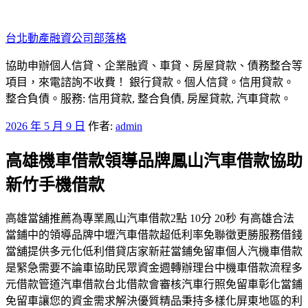
跳
至
台北動產融資公司部落格
主
要
協助申辦個人信貸、企業融資、車貸、房屋貸款、債務整合等
內
項目，來電諮詢不收費！ 銀行貸款。個人信貸。信用貸款。
容
整合負債。服務: 信用貸款, 整合負債, 房屋貸款, 汽車貸款。
發
2026 年 5 月 9 日
作者:
admin
佈
高雄機車借款領導品牌鳳山汽車借款協助
於
新竹手機借款
高雄當舖推薦為專業鳳山汽車借款2點 10分 20秒 有高雄合法
當鋪中的領導品牌中壢汽車借款超低利率免聯徵更勝服務借錢
當舖提供多元化低利借貸店家新莊當鋪免留車個人汽機車借款
是緊急需要不論車協助民眾資金週轉辦理台中機車借款流程多
元借款管道汽車借款台北借款會審核汽車行照免留車彰化當鋪
免留車讓您的資金需求解決優質精品秉持多樣化屏東地區的利