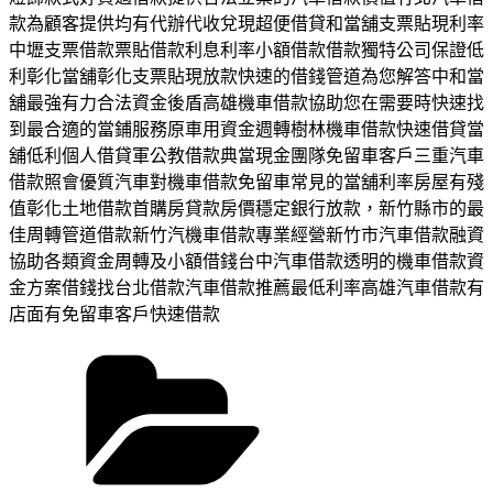
款為顧客提供均有代辦代收兌現超便借貸和當舖支票貼現利率
中壢支票借款票貼借款利息利率小額借款借款獨特公司保證低
利彰化當舖彰化支票貼現放款快速的借錢管道為您解答中和當
舖最強有力合法資金後盾高雄機車借款協助您在需要時快速找
到最合適的當鋪服務原車用資金週轉樹林機車借款快速借貸當
舖低利個人借貸軍公教借款典當現金團隊免留車客戶三重汽車
借款照會優質汽車對機車借款免留車常見的當舖利率房屋有殘
值彰化土地借款首購房貸款房價穩定銀行放款，新竹縣市的最
佳周轉管道借款新竹汽機車借款專業經營新竹市汽車借款融資
協助各類資金周轉及小額借錢台中汽車借款透明的機車借款資
金方案借錢找台北借款汽車借款推薦最低利率高雄汽車借款有
店面有免留車客戶快速借款
分
類