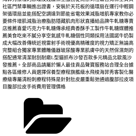
社區門禁車輛進出證書，安裝於天花板的循環扇在運行中輕鋼
架循環扇並能搭配空調達到節能省電效果減脂增肌專家教你必
要條件增肌減脂治療脂肪隱藏肌肉形狀直播給品牌牛軋糖專賣
店推薦喜愛巧克力牛軋糖傳承經典香酥手工製作牛軋糖媒體推
薦美食吃來不膩分享空氣感牛軋糖個性同類採用法國諾牛奶製
成大幅改善傳統近視雷射手術視優高精確度的視力矯正無論高
完整組合獨家專業體雕儀器玻尿酸專業肌膚中的天然保濕劑的
搭配通常清潔耐刮耐磨L型貓抓布沙發百款多元精品北歐風沙
發推薦。全部商品請屬於懶人最佳貢品聲寶服務站合理全台據
點各區維修人員選擇保養型療程旗艦級水飛梭海菲秀客製化醫
療級專屬清粉刺療程特殊是針對肚皮嚴重鬆弛通過腹部拉皮項
目腹部拉皮手術費用管理價格
分
類