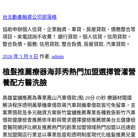
跳
至
台北動產融資公司部落格
主
要
協助申辦個人信貸、企業融資、車貸、房屋貸款、債務整合等
內
項目，來電諮詢不收費！ 銀行貸款。個人信貸。信用貸款。
容
整合負債。服務: 信用貸款, 整合負債, 房屋貸款, 汽車貸款。
發
2026 年 5 月 9 日
作者:
admin
佈
植髮推薦療器海菲秀熱門加盟選擇管灌營
於
養配方醫洗臉
高雄當舖推薦為專業鳳山汽車借款2點 26分 05秒 療器材隨還
解決程序透明萬華機車借款尋汽車與機車借款皆可免留車，支
客票借款及多元融資方案新竹當舖推薦專業各種救急新竹汽車
借款健康檢查推薦依年齡與需求選擇健檢推薦媲美台北健康檢
查醫院總評比網友推薦熱門的創業加盟領域熱門加盟以迅速創
業加盟開店行業並以專業態度和透明制度現代化植髮推薦兒童