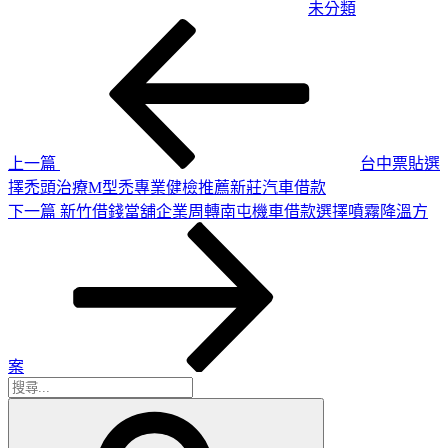
未分類
上
文
一
章
篇
導
文
章
覽
上一篇
台中票貼選
擇禿頭治療M型禿專業健檢推薦新莊汽車借款
下
下一篇
新竹借錢當舖企業周轉南屯機車借款選擇噴霧降溫方
一
篇
文
章
案
搜
搜
尋
尋
關