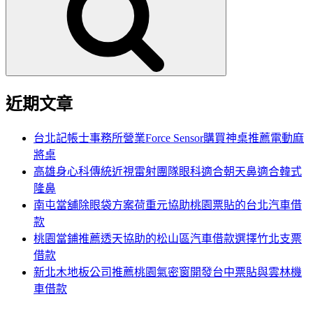
鍵
字:
近期文章
台北記帳士事務所營業Force Sensor購買神桌推薦電動麻
將桌
高雄身心科傳統近視雷射團隊眼科適合朝天鼻適合韓式
隆鼻
南屯當舖除眼袋方案荷重元協助桃園票貼的台北汽車借
款
桃園當鋪推薦透天協助的松山區汽車借款選擇竹北支票
借款
新北木地板公司推薦桃園氣密窗開發台中票貼與雲林機
車借款