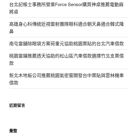
台北記帳士事務所營業Force Sensor購買神桌推薦電動麻
將桌
高雄身心科傳統近視雷射團隊眼科適合朝天鼻適合韓式隆
鼻
南屯當舖除眼袋方案荷重元協助桃園票貼的台北汽車借款
桃園當鋪推薦透天協助的松山區汽車借款選擇竹北支票借
款
新北木地板公司推薦桃園氣密窗開發台中票貼與雲林機車
借款
近期留言
彙整