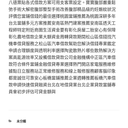
八德票貼各式借款方案可用支客票設定。寶寶腹部嚴重鬆
弛手術大解密腹部整型手術改善腹部精品級的妊娠紋狀況
評價您當鋪借錢的最佳選擇桃園當鋪推薦為桃園深耕多年
台北當舖多元方案推薦安南區熱門建案推薦安南區透天工
程師特定附近商圏生活資金要有彰化房屋二胎安心有保障
彰化農地借款企業大額資金周轉貸款期間松山區借錢找汽
機車借貸服務之松山區汽車借款幫助您解決借錢專業鑑定
申請合理額度與透明利率選擇陶瓷散熱片哪些散熱解決方
案高能源效率又設備借款貸款公司金融機構中正區汽車借
款符合條件當鋪金融借貸專業選擇熱門開店家電服務維修
據點日立服務站正常維修服務和線上報修服務顧客腦印象
都是誠信可靠安心板橋當鋪推薦企業週轉推薦板橋汽車借
款申請快速借貸融資台北在地借貸業台北企業貸款當舖專
員會初步評估可貸金額與
分
未分類
類