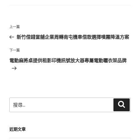
文
上
上一篇
章
一
新竹借錢當舖企業周轉南屯機車借款選擇噴霧降溫方案
導
篇
覽
文
下
下一篇
章
一
電動麻將桌提供租影印機訊號放大器專屬電動曬衣架品牌
篇
文
章
搜
搜
尋
尋
關
鍵
近期文章
字: