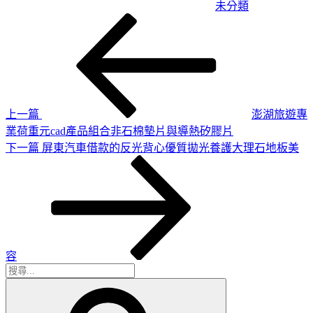
未分類
上
文
一
章
篇
導
文
章
覽
上一篇
澎湖旅遊專
業荷重元cad產品組合非石棉墊片與導熱矽膠片
下
下一篇
屏東汽車借款的反光背心優質拋光養護大理石地板美
一
篇
文
章
容
搜
搜
尋
尋
關