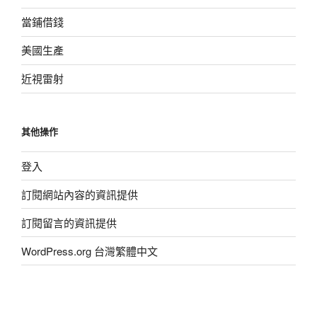
當鋪借錢
美國生產
近視雷射
其他操作
登入
訂閱網站內容的資訊提供
訂閱留言的資訊提供
WordPress.org 台灣繁體中文