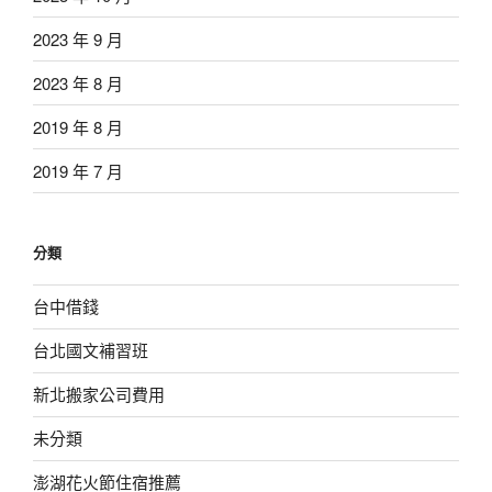
2023 年 9 月
2023 年 8 月
2019 年 8 月
2019 年 7 月
分類
台中借錢
台北國文補習班
新北搬家公司費用
未分類
澎湖花火節住宿推薦