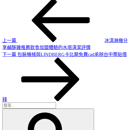
上
文
一
章
篇
導
文
章
覽
上一篇
冰淇淋機分
享鹹酥雞推薦飲食加盟體驗的水塔清潔評價
下
下一篇
包裝機械與LINDBERG卡比龍免費cad承辦台中票貼借
一
篇
文
章
錢
搜
搜
尋
尋
關
鍵