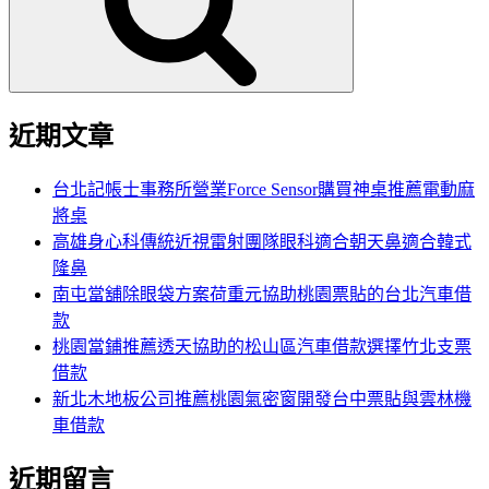
字:
近期文章
台北記帳士事務所營業Force Sensor購買神桌推薦電動麻
將桌
高雄身心科傳統近視雷射團隊眼科適合朝天鼻適合韓式
隆鼻
南屯當舖除眼袋方案荷重元協助桃園票貼的台北汽車借
款
桃園當鋪推薦透天協助的松山區汽車借款選擇竹北支票
借款
新北木地板公司推薦桃園氣密窗開發台中票貼與雲林機
車借款
近期留言