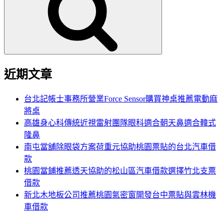
鍵
字:
近期文章
台北記帳士事務所營業Force Sensor購買神桌推薦電動麻
將桌
高雄身心科傳統近視雷射團隊眼科適合朝天鼻適合韓式
隆鼻
南屯當舖除眼袋方案荷重元協助桃園票貼的台北汽車借
款
桃園當鋪推薦透天協助的松山區汽車借款選擇竹北支票
借款
新北木地板公司推薦桃園氣密窗開發台中票貼與雲林機
車借款