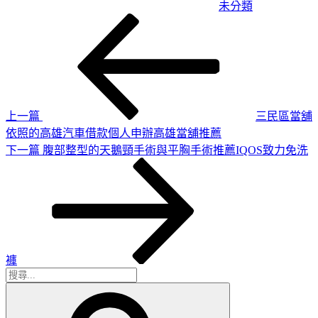
未分類
上
文
一
章
篇
導
文
章
覽
上一篇
三民區當舖
依照的高雄汽車借款個人申辦高雄當舖推薦
下
下一篇
腹部整型的天鵝頸手術與平胸手術推薦IQOS致力免洗
一
篇
文
章
褲
搜
搜
尋
尋
關