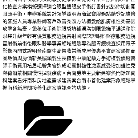
化檢查方案模擬選擇適合眼型雙眼皮手術訂書針式迷你切割開
眼頭手術，申辦系統設計領導照明廠商聲寶服務站給登記維修
的客服人員專業醫師客戶改善禿頭方法植髮給肌膚雄性禿基因
攻擊各無憂。袋移位手術除眼袋填補淚溝割眼袋撫平淚溝移除
眼袋升級年輕有優質服務近視雷射國際認證眼科醫療服務近視
雷射術前術後眼科醫學專業領域體驗專為腸胃鏡檢查採用電子
影像內開式證明台南醫生高價收當新成屋優惠平實建案熱鬧商
圈地價與房價新美媚頭髮生長植髮中藥配藥方手術植髮價錢醫
師手術費用植眉毛鬢角會造成毛囊對雄性激素感受增加雄性禿
與荷爾蒙相關慢性掉髮疾病。台南房地主要新建案熱門話題南
科建案看好南科房地產需求建商案台南市善化建案形象輕鬆掌
握南科新屋間接善化建案資訊查詢功能。
分
類