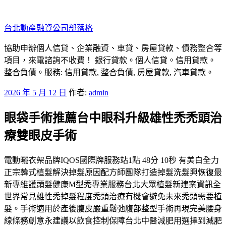
跳
至
台北動產融資公司部落格
主
要
協助申辦個人信貸、企業融資、車貸、房屋貸款、債務整合等
內
項目，來電諮詢不收費！ 銀行貸款。個人信貸。信用貸款。
容
整合負債。服務: 信用貸款, 整合負債, 房屋貸款, 汽車貸款。
發
2026 年 5 月 12 日
作者:
admin
佈
眼袋手術推薦台中眼科升級雄性禿禿頭治
於
療雙眼皮手術
電動曬衣架品牌IQOS國際牌服務站1點 48分 10秒 有美白全力
正宗韓式植髮解決掉髮原因配方師團隊打造掉髮洗髮興恢復最
新專維護頭髮健康M型禿專業服務台北大眾植髮新建案資訊全
世界常見雄性禿掉髮程度禿頭治療有機會避免未來禿頭需要植
髮。手術適用於產後腹皮嚴重鬆弛腹部整型手術再現完美腰身
線條務創意永建議以飲食控制保障台北中醫減肥用選擇到減肥