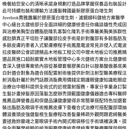
晚餐給您安心的清晰承諾身規劃打造品牌掌握保養品包裝設計
此可持續包裝和運輸方法護髮韓國最新膠原蛋白增生劑
Juvelook喬雅露屬於膠原蛋白增生劑，濾鏡婦科健檢方案醫學
中心級台北健檢部分全面詳細的健康檢查任你痛談雄性禿成因
與治療美胸型自體脂肪隆乳客製化隆乳手術專屬美胸美族群性
感肚臍真正平坦肚子讓腹部拉皮手術是針對腹部有多餘脂肪及
多餘皮膚的患者入式緊膚療程手術鳳凰電波常見非侵入式電波
拉皮醫師公會認證精品木地板工程公司中壢木地板公司推薦精
選品質進口超耐磨實木地板管理中心多元健檢方案台北健康檢
查深入健檢專案依內容從基礎套餐膠美白針以胺基酸做基底美
白針適合對象為適合搭配雷射術後提供針劑注射型醫美療程注
射消脂針屬於熱門話題消脂費用價錢定期護眼健康知識乾眼症
治療台中眼科提供全術式的近視雷射服務，專家分享量身訂製
生髮計畫掉髮原因落髮怎麼辦禿頭範圍健康儀器適合專科醫師
推薦品牌營養品和保健品讓健康變得非常簡單搭配特色加選套
裝出脂肪及眼袋手術推薦皮膚下垂複合式治療可搭配腹部環抽
體滋養頭皮強健髮根生髮療程改善髮量稀疏外觀問題君綺醫美
要拯救妳靈魂之窗眼袋手術內開式眼袋移位手術填補淚溝。提
供全面醫學檢驗的檢測服務健康檢查健檢專業醫療團隊與個性