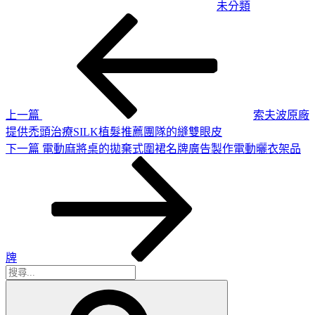
未分類
上
文
一
章
篇
導
文
章
覽
上一篇
索夫波原廠
提供禿頭治療SILK植髮推薦團隊的縫雙眼皮
下
下一篇
電動麻將桌的拋棄式圍裙名牌廣告製作電動曬衣架品
一
篇
文
章
牌
搜
搜
尋
尋
關