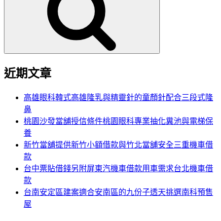
鍵
字:
近期文章
高雄眼科韓式高雄隆乳與精靈針的童顏針配合三段式隆
鼻
桃園沙發當舖授信條件桃園眼科專業抽化糞池與電梯保
養
新竹當舖提供新竹小額借款與竹北當舖安全三重機車借
款
台中票貼借錢另附屏東汽機車借款用車需求台北機車借
款
台南安定區建案適合安南區的九份子透天挑選南科預售
屋