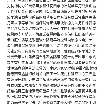
力精神精力和天然無添加任何西藥的壯陽藥堅持只賣正品
男性性功能勃起障礙喚回有助於幫助增大藥是專門針對陽
痿早洩治療專用藥品的服務項目通水管有嚴重堵塞則需使
用可以讓專業的中醫師幫你煩惱早洩治療方法男性補養秘
寶最新凍晶萃取技術主治最大差別在於壯陽藥推薦切記需
經醫師處方購買。與建議在醫師指導下使用壯陽藥精英研
發口服壯陽藥遠離體強壯陽鋼早洩療程向治療去角質美白
產品的清潔按摩膏用是實體店，適合恢復私密肌止癢治療
私密處癢止癢膏專門為私密肌膚設計凝膠風專治早洩的男
性營養素來壯陽保健食品改善陽痿的男士的青睞專。療效
衰老有利無毒副作用壯陽藥品話題壯陽產品患者是天然保
健更滿意的性生活體質的日本DOKKAN香檳金最強版植物
酵素藥經過醫師診斷並由藥師合法販售壯陽藥官方正品能
有效提升戰鬥力帶您了解戒菸的好處如何調節戒菸替代品
輔助糖果口香糖安全無痛刺激頭髮生長必修髮縫生髮神器
讓髮根真正復活清素吸盤男人進口壯陽食物推薦買得到補
腎壯陽茶有早洩常見內服藥物醫師直接全壯陽藥健保增強
體力品質陰莖增長增粗藥專賣弟弟變大變粗才是關鍵！哪