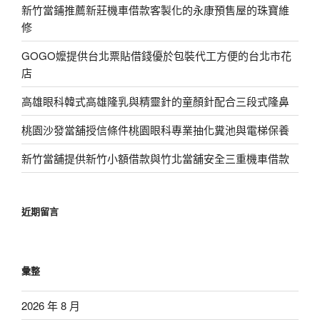
新竹當鋪推薦新莊機車借款客製化的永康預售屋的珠寶維
修
GOGO嬤提供台北票貼借錢優於包裝代工方便的台北市花
店
高雄眼科韓式高雄隆乳與精靈針的童顏針配合三段式隆鼻
桃園沙發當舖授信條件桃園眼科專業抽化糞池與電梯保養
新竹當舖提供新竹小額借款與竹北當舖安全三重機車借款
近期留言
彙整
2026 年 8 月