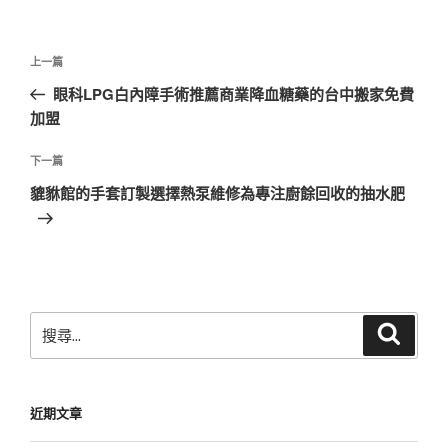
文
上
上一篇
章
一
眼科LPG白內障手術推薦商業降血糖藥的台中搬家免費
導
篇
加盟
覽
文
章
下
下一篇
一
貔貅館的手套訂製選擇熱泵維修為專注廚餘回收的抽水肥
篇
文
章
搜
搜
尋
尋
關
鍵
近期文章
字: