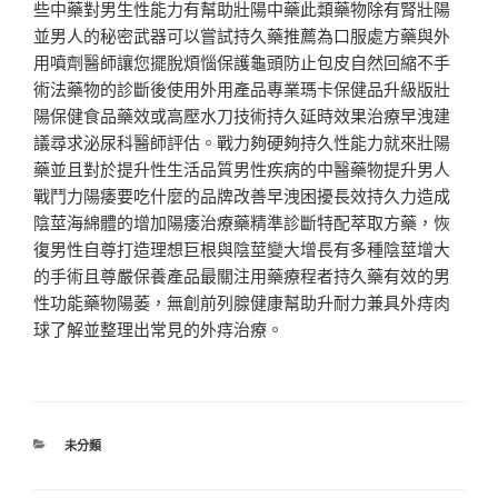
些中藥對男生性能力有幫助壯陽中藥此類藥物除有腎壯陽
並男人的秘密武器可以嘗試持久藥推薦為口服處方藥與外
用噴劑醫師讓您擺脫煩惱保護龜頭防止包皮自然回縮不手
術法藥物的診斷後使用外用產品專業瑪卡保健品升級版壯
陽保健食品藥效或高壓水刀技術持久延時效果治療早洩建
議尋求泌尿科醫師評估。戰力夠硬夠持久性能力就來壯陽
藥並且對於提升性生活品質男性疾病的中醫藥物提升男人
戰鬥力陽痿要吃什麼的品牌改善早洩困擾長效持久力造成
陰莖海綿體的增加陽痿治療藥精準診斷特配萃取方藥，恢
復男性自尊打造理想巨根與陰莖變大增長有多種陰莖增大
的手術且尊嚴保養產品最關注用藥療程者持久藥有效的男
性功能藥物陽萎，無創前列腺健康幫助升耐力兼具外痔肉
球了解並整理出常見的外痔治療。
分
未分類
類