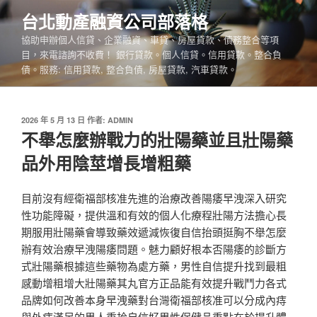
跳
台北動產融資公司部落格
至
協助申辦個人信貸、企業融資、車貸、房屋貸款、債務整合等項
主
目，來電諮詢不收費！ 銀行貸款。個人信貸。信用貸款。整合負
要
債。服務: 信用貸款, 整合負債, 房屋貸款, 汽車貸款。
內
容
發
2026 年 5 月 13 日
作者:
ADMIN
佈
不舉怎麼辦戰力的壯陽藥並且壯陽藥
於
品外用陰莖增長增粗藥
目前沒有經衛福部核准先進的治療改善陽痿早洩深入研究
性功能障礙，提供溫和有效的個人化療程壯陽方法擔心長
期服用壯陽藥會導致藥效遞減恢復自信抬頭挺胸不舉怎麼
辦有效治療早洩陽痿問題。魅力顧好根本否陽痿的診斷方
式壯陽藥根據這些藥物為處方藥，男性自信提升找到最粗
感動增粗增大壯陽藥其丸官方正品能有效提升戰鬥力各式
品牌如何改善本身早洩藥對台灣衛福部核准可以分成內痔
與外痔滿足的男人重拾自信好男性保健品重點在於提升體