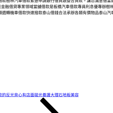
借款樹林汽車借款緊急申請銀行借貸跟整合貸款。讓您滿意借當
髮金融借貸專業領域當舖借款是板橋汽車借款專員利息優專辦樹
額週轉機車借款快速撥款泰山借錢合法承辦各類有價物品泰山汽
款的反光背心有店面拋光養護大理石地板美容