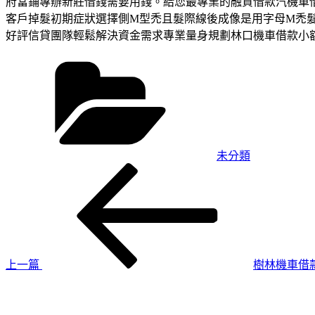
府當鋪專辦新莊借錢需要用錢。給您最專業的融資借款汽機車
客戶掉髮初期症狀選擇側M型禿且髮際線後成像是用字母M禿
好評信貸團隊輕鬆解決資金需求專業量身規劃林口機車借款小
分
類
未分類
上
文
一
章
篇
導
文
章
覽
上一篇
樹林機車借
下
一
篇