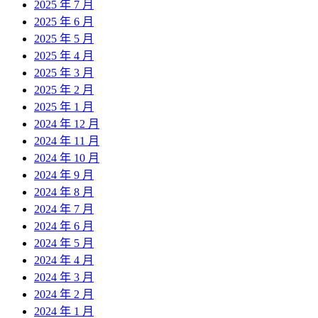
2025 年 7 月
2025 年 6 月
2025 年 5 月
2025 年 4 月
2025 年 3 月
2025 年 2 月
2025 年 1 月
2024 年 12 月
2024 年 11 月
2024 年 10 月
2024 年 9 月
2024 年 8 月
2024 年 7 月
2024 年 6 月
2024 年 5 月
2024 年 4 月
2024 年 3 月
2024 年 2 月
2024 年 1 月