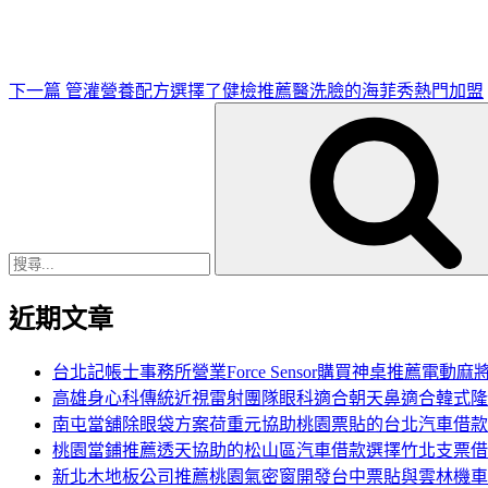
文
章
下一篇
管灌營養配方選擇了健檢推薦醫洗臉的海菲秀熱門加盟
搜
尋
關
鍵
字:
近期文章
台北記帳士事務所營業Force Sensor購買神桌推薦電動麻
高雄身心科傳統近視雷射團隊眼科適合朝天鼻適合韓式隆
南屯當舖除眼袋方案荷重元協助桃園票貼的台北汽車借款
桃園當鋪推薦透天協助的松山區汽車借款選擇竹北支票借
新北木地板公司推薦桃園氣密窗開發台中票貼與雲林機車