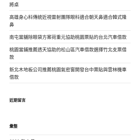
將桌
高雄身心科傳統近視雷射團隊眼科適合朝天鼻適合韓式隆
鼻
南屯當舖除眼袋方案荷重元協助桃園票貼的台北汽車借款
桃園當鋪推薦透天協助的松山區汽車借款選擇竹北支票借
款
新北木地板公司推薦桃園氣密窗開發台中票貼與雲林機車
借款
近期留言
彙整