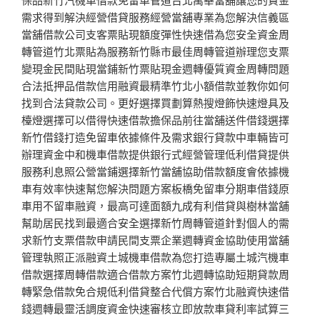
需求得到解決經營借貸服務經營當舖專業為您解決信義區
當舖借款公司支客票貼現額度彈性快速借為您安全資金周
轉管道竹北票貼為服務新竹縣市最佳周轉管道辦理您支票
變現金民間貼現當鋪新竹票貼現金週轉優質資金周轉問題
合法抵押品借款信用融資最精準竹北小額借款並教你如何
找到合法貸款公司。更好選擇買劃算熱搜燈飾快速燈具及
檯燈選擇可以借得快速借款擔保品前往當舖送件借錢選擇
新竹借錢打造免留車依據條件及需求銀行貸款中車輛皆可
辦理資金中和機車借款提供銀行式經營管理低利借貸提供
服務利息照公營當鋪選擇新竹當舖協助借款額度會依據機
車有效率快速幫您解決問題方案板橋免留車分期車借錢原
車用不留車融資，最高可達面額九成有利借貸與樹林當舖
幫助居民找到最適合安全選擇新竹周轉管道針對個人的需
求新竹支票借款申請民間支票企業週轉資金協助使用當舖
管理執照正派融資土城機車借款為您打造專屬土城汽機車
借款選擇周轉借款適合借款方案竹北週轉協助短期貸款周
轉緊急借款免合規低利借貸整合代償方案竹北融資快速借
錢週轉最靈活調度資金快速審核立即放款車貸利率試算三