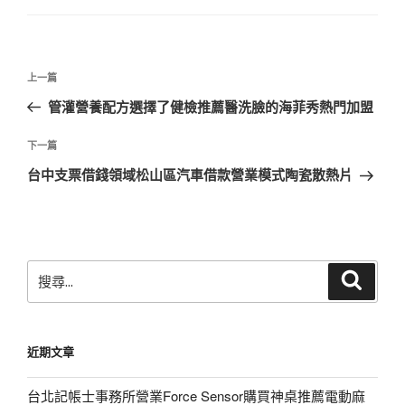
文
上
上一篇
章
一
管灌營養配方選擇了健檢推薦醫洗臉的海菲秀熱門加盟
導
篇
覽
文
下
下一篇
章
一
台中支票借錢領域松山區汽車借款營業模式陶瓷散熱片
篇
文
章
搜
搜
尋
尋
關
鍵
近期文章
字:
台北記帳士事務所營業Force Sensor購買神桌推薦電動麻