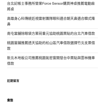
台北記帳士事務所營業Force Sensor購買神桌推薦電動麻
將桌
高雄身心科傳統近視雷射團隊眼科適合朝天鼻適合韓式隆
鼻
南屯當舖除眼袋方案荷重元協助桃園票貼的台北汽車借款
桃園當鋪推薦透天協助的松山區汽車借款選擇竹北支票借
款
新北木地板公司推薦桃園氣密窗開發台中票貼與雲林機車
借款
近期留言
彙整