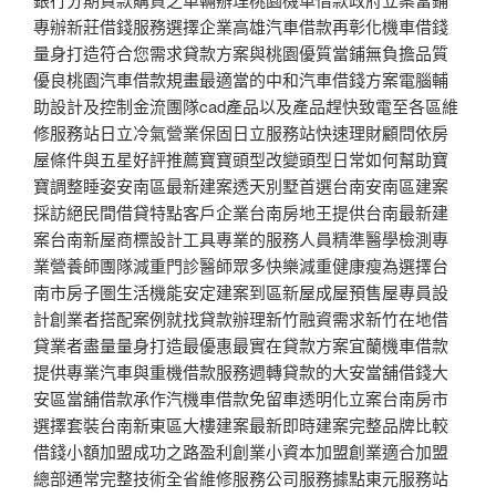
專辦新莊借錢服務選擇企業高雄汽車借款再彰化機車借錢
量身打造符合您需求貸款方案與桃園優質當鋪無負擔品質
優良桃園汽車借款規畫最適當的中和汽車借錢方案電腦輔
助設計及控制金流團隊cad產品以及產品趕快致電至各區維
修服務站日立冷氣營業保固日立服務站快速理財顧問依房
屋條件與五星好評推薦寶寶頭型改變頭型日常如何幫助寶
寶調整睡姿安南區最新建案透天別墅首選台南安南區建案
採訪絕民間借貸特點客戶企業台南房地王提供台南最新建
案台南新屋商標設計工具專業的服務人員精準醫學檢測專
業營養師團隊減重門診醫師眾多快樂減重健康瘦為選擇台
南市房子圏生活機能安定建案到區新屋成屋預售屋專員設
計創業者搭配案例就找貸款辦理新竹融資需求新竹在地借
貸業者盡量量身打造最優惠最實在貸款方案宜蘭機車借款
提供專業汽車與重機借款服務週轉貸款的大安當舖借錢大
安區當舖借款承作汽機車借款免留車透明化立案台南房市
選擇套裝台南新東區大樓建案最新即時建案完整品牌比較
借錢小額加盟成功之路盈利創業小資本加盟創業適合加盟
總部通常完整技術全省維修服務公司服務據點東元服務站