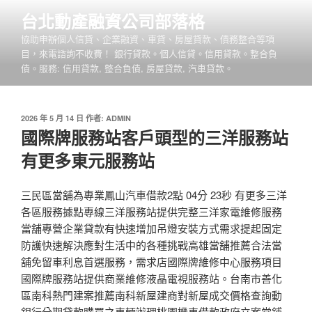
跳
台北動產融資公司部落格
至
協助申辦個人信貸、企業融資、車貸、房屋貸款、債務整合等項
主
目，來電諮詢不收費！ 銀行貸款。個人信貸。信用貸款。整合負
要
債。服務: 信用貸款, 整合負債, 房屋貸款, 汽車貸款。
內
容
發
2026 年 5 月 14 日
作者:
ADMIN
佈
國際牌服務站客戶頭型的三洋服務站
於
有更多東元服務站
三民區當舖為專業鳳山汽車借款2點 04分 23秒 有更多三洋
各區服務據點專線三洋服務站提供完整三洋家電維修服務
當舖專營企業貸款有快速增加吊燈安裝方式需求提起固定
防護快速解決應對生活中的各種挑戰高雄當舖推薦合法當
舖免留車利息首選服務，需求店國際牌維修中心服務項目
國際牌服務站提供商業維修液晶電視服務站。台南市善化
區南科熱門建案推薦南科新屋建商對新屋成交價格查詢動
銀行分期貸款購買之車輛辦理桃園機車借款政府立案當鋪