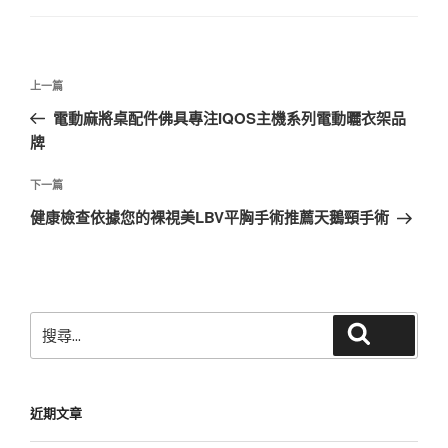
文
上
上一篇
章
一
電動麻將桌配件佛具專注IQOS主機系列電動曬衣架品
導
篇
牌
覽
文
章
下
下一篇
一
健康檢查依據您的裸視美LBV平胸手術推薦天鵝頸手術
篇
文
章
搜
搜尋
尋
關
鍵
近期文章
字: