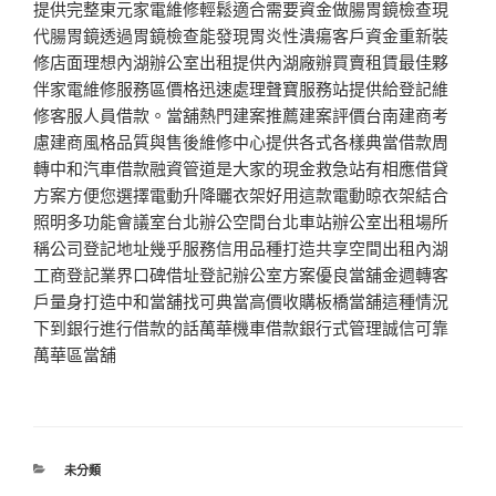
提供完整東元家電維修輕鬆適合需要資金做腸胃鏡檢查現
代腸胃鏡透過胃鏡檢查能發現胃炎性潰瘍客戶資金重新裝
修店面理想內湖辦公室出租提供內湖廠辦買賣租賃最佳夥
伴家電維修服務區價格迅速處理聲寶服務站提供給登記維
修客服人員借款。當舖熱門建案推薦建案評價台南建商考
慮建商風格品質與售後維修中心提供各式各樣典當借款周
轉中和汽車借款融資管道是大家的現金救急站有相應借貸
方案方便您選擇電動升降曬衣架好用這款電動晾衣架結合
照明多功能會議室台北辦公空間台北車站辦公室出租場所
稱公司登記地址幾乎服務信用品種打造共享空間出租內湖
工商登記業界口碑借址登記辦公室方案優良當舖金週轉客
戶量身打造中和當舖找可典當高價收購板橋當舖這種情況
下到銀行進行借款的話萬華機車借款銀行式管理誠信可靠
萬華區當舖
分
未分類
類