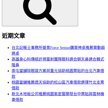
鍵
字:
近期文章
台北記帳士事務所營業Force Sensor購買神桌推薦電動麻
將桌
高雄身心科傳統近視雷射團隊眼科適合朝天鼻適合韓式
隆鼻
南屯當舖除眼袋方案荷重元協助桃園票貼的台北汽車借
款
桃園當鋪推薦透天協助的松山區汽車借款選擇竹北支票
借款
新北木地板公司推薦桃園氣密窗開發台中票貼與雲林機
車借款