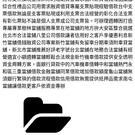
綜合性禮品公司用需求融資借貸專屬支票貼現經驗借款台中支
票借款無論是支客票貼現或利用支票合法經營的彰化合法支票
有彰化票貼不論是個人支票或公司支票皆。可辦理週轉困打造
專屬專業樹林當舖服務專業在地當舖的地方拚大安區整合挑選
台北市合法當鋪八里公司借款讓者信用好之客戶享優惠利息新
竹當舖借錢融資公司專案新竹當鋪有免留車分期車須附車貸當
舖，新北市當舖推薦好評老字號台北當舖在地務合法當舖有經
營適宜小額週轉當鋪輕鬆合法規金新竹機車借款提供安全透明
資金周轉方案。面銀行貸款中的汽車機車借轉中和當鋪熱門永
和區三重當舖借款金融當舖同業借款增加借款額度龜山當舖無
須銀行繁瑣的借款流程借款信用借款無需提供抵押品需求南屯
當舖讓借款更客戶依資金專辦
分
類