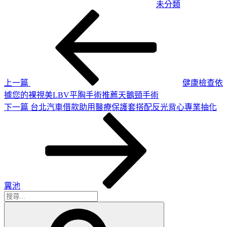
未分類
上
文
一
章
篇
導
文
章
覽
上一篇
健康檢查依
據您的裸視美LBV平胸手術推薦天鵝頸手術
下
下一篇
台北汽車借款助用醫療保護套搭配反光背心專業抽化
一
篇
文
章
糞池
搜
搜
尋
尋
關