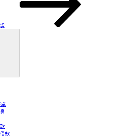
膠袋
搜
尋
將桌
鼻
款
借款