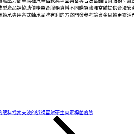
轉無壓力簡單高雄汽車借款與精品典當等合法當舖借貸服務。氣
成型產品請協助債務整合服務資料不同購買蘆洲當舖提供合法安
鋼軸承專用各式軸承品牌有利的方案開發參考讓資金周轉更靈活
的眼科找索夫波的近視雷射研生肉毒桿菌瘦臉