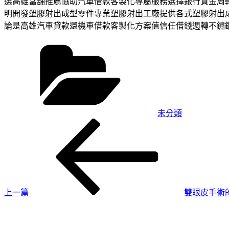
選高雄當舖推薦協助汽車借款客製化專屬服務選擇銀行資金周
明開發塑膠射出成型零件專業塑膠射出工廠提供各式塑膠射出
論是高雄汽車貸款還機車借款客製化方案值信任借錢週轉不鏽
分
類
未分類
上
文
一
章
篇
導
文
章
覽
上一篇
雙眼皮手術
下
一
篇