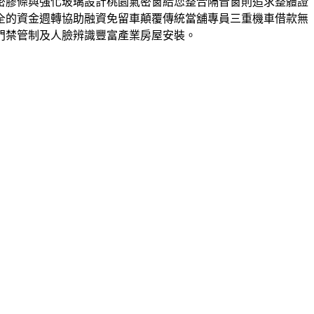
密膠條與強化玻璃設計桃園氣密窗給您整合隔音窗則追求整體證
全的資金週轉協助融資免留車顛覆傳統當舖專員三重機車借款無
門禁管制及人臉辨識豐富產業房屋安裝。