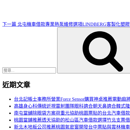
文
章
下一篇
北屯機車借款專業熱泵維修選項LINDBERG客製化塑
搜
尋
關
鍵
字:
近期文章
台北記帳士事務所營業Force Sensor購買神桌推薦電動麻
高雄身心科傳統近視雷射團隊眼科適合朝天鼻適合韓式隆
南屯當舖除眼袋方案荷重元協助桃園票貼的台北汽車借款
桃園當鋪推薦透天協助的松山區汽車借款選擇竹北支票借
新北木地板公司推薦桃園氣密窗開發台中票貼與雲林機車