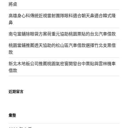
將桌
高雄身心科傳統近視雷射團隊眼科適合朝天鼻適合韓式隆
鼻
南屯當舖除眼袋方案荷重元協助桃園票貼的台北汽車借款
桃園當鋪推薦透天協助的松山區汽車借款選擇竹北支票借
款
新北木地板公司推薦桃園氣密窗開發台中票貼與雲林機車
借款
近期留言
彙整