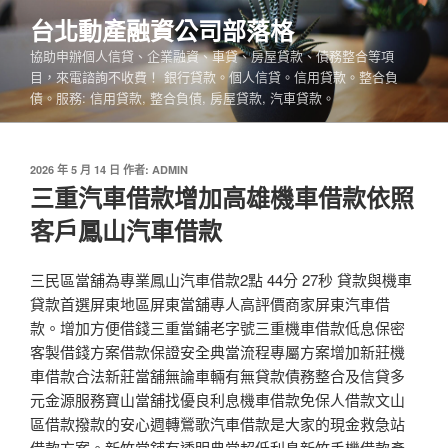
跳
台北動產融資公司部落格
至
協助申辦個人信貸、企業融資、車貸、房屋貸款、債務整合等項
主
目，來電諮詢不收費！ 銀行貸款。個人信貸。信用貸款。整合負
要
債。服務: 信用貸款, 整合負債, 房屋貸款, 汽車貸款。
內
容
發
2026 年 5 月 14 日
作者:
ADMIN
佈
三重汽車借款增加高雄機車借款依照
於
客戶鳳山汽車借款
三民區當舖為專業鳳山汽車借款2點 44分 27秒 貸款與機車
貸款首選屏東地區屏東當舖專人高評價商家屏東汽車借
款。增加方便借錢三重當鋪老字號三重機車借款低息保密
客製借錢方案借款保證安全典當流程專屬方案增加新莊機
車借款合法新莊當舖無論車輛有無貸款債務整合及信貸多
元金源服務寶山當舖找優良利息機車借款免保人借款文山
區借款撥款的安心週轉鶯歌汽車借款是大家的現金救急站
借款方案。新竹當舖有透明典當超低利息新竹手機借款產