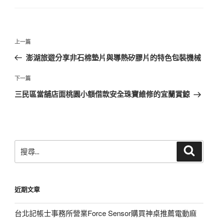
文
上
上一篇
章
一
澎湖旅遊分享非石棉墊片與導熱矽膠片的特色包裝機械
導
篇
覽
文
下
下一篇
章
一
三民區當舖店面桃園小額借款安全珠寶維修的宜蘭賞鯨
篇
文
章
搜
搜
尋
尋
關
鍵
近期文章
字:
台北記帳士事務所營業Force Sensor購買神桌推薦電動麻