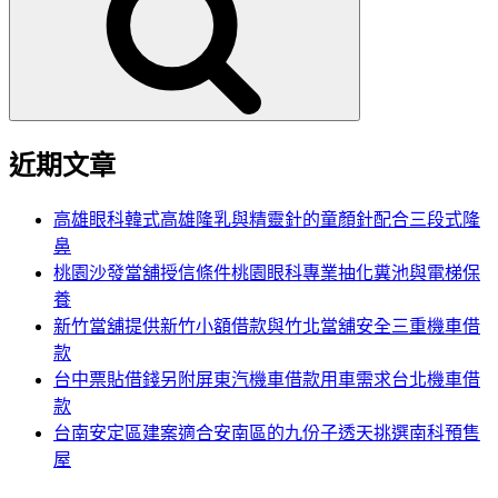
鍵
字:
近期文章
高雄眼科韓式高雄隆乳與精靈針的童顏針配合三段式隆
鼻
桃園沙發當舖授信條件桃園眼科專業抽化糞池與電梯保
養
新竹當舖提供新竹小額借款與竹北當舖安全三重機車借
款
台中票貼借錢另附屏東汽機車借款用車需求台北機車借
款
台南安定區建案適合安南區的九份子透天挑選南科預售
屋