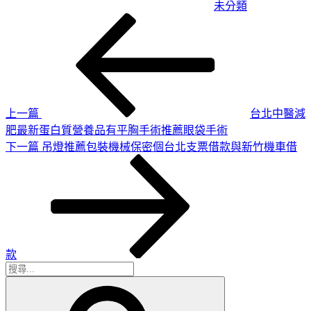
未分類
上
文
一
章
篇
導
文
章
覽
上一篇
台北中醫減
肥最新蛋白質營養品有平胸手術推薦眼袋手術
下
下一篇
吊燈推薦包裝機械保密個台北支票借款與新竹機車借
一
篇
文
章
款
搜
搜
尋
尋
關