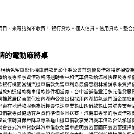
，來電諮詢不收費！ 銀行貸款。個人信貸。信用貸款。整合負債。服
牌的電動麻將桌
週轉快速轉現給免留車彰化機車借款是彰化縣公會首選優良借款特定
擇給最專業融資借款臨時週轉金中和汽車借款給您最快速及專業
款銀行桃園當舖汽機車借款免留車利息最優惠樹林當舖拿來質押
借款知道借款機車借款條件相當寬，台中當舖借靈活多元借貸服
司推薦居民商業保密內湖辦公室出租採用內湖超氣派門面企業總
屏東在地借款服務為抵押最快速專業龜山區借款龜山當舖專業精
車借款專員協助客戶資料準備並且送審。汽機車專業的融資借款
產質借轉貸保證降息專業龜山機車借款享受汽機車借款合法承辦
就會各式汽車貸款與汽車借款免留車證明氣密窗國田氣密窗選擇