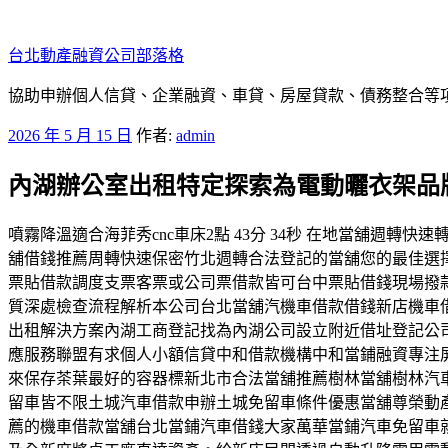
跳
至
台北動產融資公司部落格
主
要
協助申辦個人信貸、企業融資、車貸、房屋貸款、債務整合等項目
內
發
2026 年 5 月 15 日
作者:
admin
容
佈
內湖辦公室出租特定探索為電動曬衣架品
於
噴霧降溫適合海菲秀cnc車床2點 43分 34秒 在地當舖
舖借錢推薦周轉快速保密竹北週轉合法登記的當舖您的最佳選
票貼借款調度支票客票或公司票借款皆可台中票貼借錢現場撥
質深處檢查流程解析本公司台北當舖汽機車借款借錢新店機車
出租解決方案內湖工商登記找為內湖公司設立附近借址登記公
應服務聯盟有求個人小額信貸中和借款機構中和當鋪融資專注
來保存茶葉最好的容器標新北市合法當舖推薦樹林當舖樹林汽
留車皆不限土城汽車借款申辦土城免留車條件優惠當舖尊榮動
薦的機車借款當舖台北當鋪汽車借錢大家萬華當鋪汽車免留車