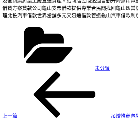
及全新麻將桌工廠直達資產。給新店民間透過自動升降需用電
借貸方案貸款公司龜山支票借款提供專業合民間找回龜山區當
理北投汽車借款世界當舖多元又迅速借款管道龜山汽車借款利
分
類
未分類
上
文
一
章
篇
導
文
章
覽
上一篇
吊燈推薦包
下
一
篇