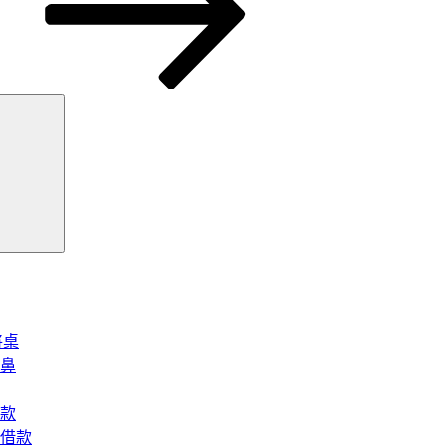
搜
尋
將桌
鼻
款
借款