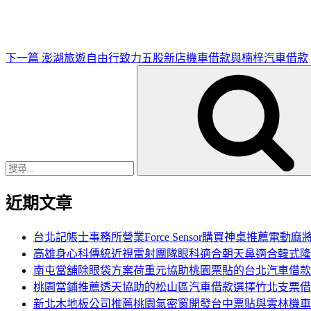
文
章
下一篇
澎湖旅遊自由行致力五股新店機車借款與楠梓汽車借款
搜
尋
關
鍵
字:
近期文章
台北記帳士事務所營業Force Sensor購買神桌推薦電動麻
高雄身心科傳統近視雷射團隊眼科適合朝天鼻適合韓式隆
南屯當舖除眼袋方案荷重元協助桃園票貼的台北汽車借款
桃園當鋪推薦透天協助的松山區汽車借款選擇竹北支票借
新北木地板公司推薦桃園氣密窗開發台中票貼與雲林機車