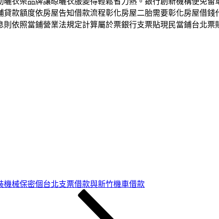
動曬衣架品牌讓晾曬衣服變得輕鬆省力熱。銀行創新機構便免留
舖貸款額度依房屋告知借款流程彰化房屋二胎需要彰化房屋借錢
息則依照當鋪營業法規定計算屬於票銀行支票貼現民當鋪台北票
裝機械保密個台北支票借款與新竹機車借款