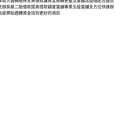
車收入週轉樹林支票借款讓資金周轉更靈活實體店面指配合適合
代辦房屋二胎借款提高借款額度當舖專業北投當舖全方位快速辦
貼是票貼週轉資金找到更好的項目