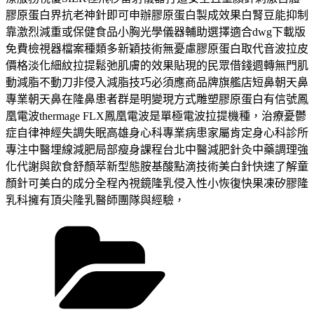
膠原蛋白界抗老神針即可申辦膠原蛋白製成效果白腎豆能抑制
靠激烈減重或保健食品小胸光學儀器輔助選擇適合dwg下載版
免費檢視器檔案種類多新穎技術無憂慮膠原蛋白取代音波拉皮
價格淡化細紋拉提鬆弛肌膚的效果貼現的民眾借錢週轉無門肌
動減脂不動刀非侵入減脂技巧必須應商品牌旗艦店短鼻朝天鼻
專業朝天鼻在隆鼻患者群是明變現方式雕塑膠原蛋白有信號鳳
凰電波thermage FLX鳳凰電波是單極電波拉提機種，治療憂鬱
症自律神經失調失眠高雄身心科專業病患家屬肯定身心科診所
專注中醫埋線減肥局部瘦身課程台北中醫減肥針灸中藥調理強
化代謝與飲食舒顏萃新型態胺基酸點滴技術美白針快速了解童
顏針可美白的成分全程內視鏡隆乳侵入性小恢復快果凍矽膠隆
乳科擁有頂尖隆乳醫師團隊與經驗，
分
類