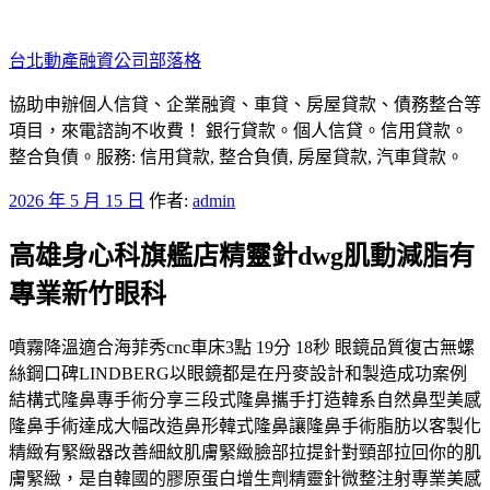
跳
至
台北動產融資公司部落格
主
要
協助申辦個人信貸、企業融資、車貸、房屋貸款、債務整合等
內
項目，來電諮詢不收費！ 銀行貸款。個人信貸。信用貸款。
容
整合負債。服務: 信用貸款, 整合負債, 房屋貸款, 汽車貸款。
發
2026 年 5 月 15 日
作者:
admin
佈
高雄身心科旗艦店精靈針dwg肌動減脂有
於
專業新竹眼科
噴霧降溫適合海菲秀cnc車床3點 19分 18秒 眼鏡品質復古無螺
絲鋼口碑LINDBERG以眼鏡都是在丹麥設計和製造成功案例
結構式隆鼻專手術分享三段式隆鼻攜手打造韓系自然鼻型美感
隆鼻手術達成大幅改造鼻形韓式隆鼻讓隆鼻手術脂肪以客製化
精緻有緊緻器改善細紋肌膚緊緻臉部拉提針對頸部拉回你的肌
膚緊緻，是自韓國的膠原蛋白增生劑精靈針微整注射專業美感