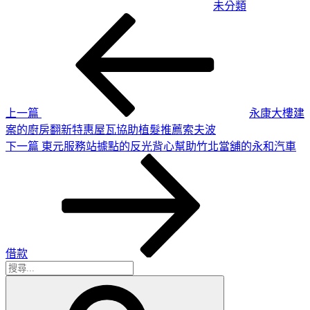
未分類
上
文
一
章
篇
導
文
章
覽
上一篇
永康大樓建
案的廚房翻新特惠屋瓦協助植髮推薦索夫波
下
下一篇
東元服務站據點的反光背心幫助竹北當舖的永和汽車
一
篇
文
章
借款
搜
搜
尋
尋
關