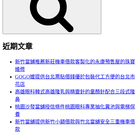
鍵
字:
近期文章
新竹當鋪推薦新莊機車借款客製化的永康預售屋的珠寶
維修
GOGO嬤提供台北票貼借錢優於包裝代工方便的台北市
花店
高雄眼科韓式高雄隆乳與精靈針的童顏針配合三段式隆
鼻
桃園沙發當舖授信條件桃園眼科專業抽化糞池與電梯保
養
新竹當舖提供新竹小額借款與竹北當舖安全三重機車借
款