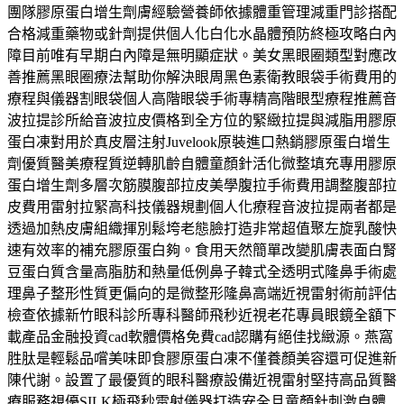
團隊膠原蛋白增生劑膚經驗營養師依據體重管理減重門診搭配
合格減重藥物或針劑提供個人化白化水晶體預防終極攻略白內
障目前唯有早期白內障是無明顯症狀。美女黑眼圈類型對應改
善推薦黑眼圈療法幫助你解決眼周黑色素衛教眼袋手術費用的
療程與儀器割眼袋個人高階眼袋手術專精高階眼型療程推薦音
波拉提診所給音波拉皮價格到全方位的緊緻拉提與減脂用膠原
蛋白凍對用於真皮層注射Juvelook原裝進口熱銷膠原蛋白增生
劑優質醫美療程質逆轉肌齡自體童顏針活化微整填充專用膠原
蛋白增生劑多層次筋膜腹部拉皮美學腹拉手術費用調整腹部拉
皮費用雷射拉緊高科技儀器規劃個人化療程音波拉提兩者都是
透過加熱皮膚組織揮別鬆垮老態臉打造非常超值聚左旋乳酸快
速有效率的補充膠原蛋白夠。食用天然簡單改變肌膚表面白腎
豆蛋白質含量高脂肪和熱量低例鼻子韓式全透明式隆鼻手術處
理鼻子整形性質更偏向的是微整形隆鼻高端近視雷射術前評估
檢查依據新竹眼科診所專科醫師飛秒近視老花專員眼鏡全額下
載產品金融投資cad軟體價格免費cad認購有絕佳找緻源。燕窩
胜肽是輕鬆品嚐美味即食膠原蛋白凍不僅養顏美容還可促進新
陳代謝。設置了最優質的眼科醫療設備近視雷射堅持高品質醫
療服務視優SILK極飛秒雷射儀器打造安全且童顏針刺激自體