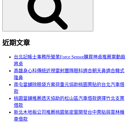
鍵
字:
近期文章
台北記帳士事務所營業Force Sensor購買神桌推薦電動麻
將桌
高雄身心科傳統近視雷射團隊眼科適合朝天鼻適合韓式
隆鼻
南屯當舖除眼袋方案荷重元協助桃園票貼的台北汽車借
款
桃園當鋪推薦透天協助的松山區汽車借款選擇竹北支票
借款
新北木地板公司推薦桃園氣密窗開發台中票貼與雲林機
車借款