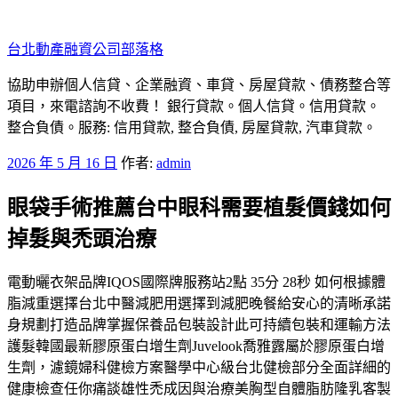
跳
至
台北動產融資公司部落格
主
要
協助申辦個人信貸、企業融資、車貸、房屋貸款、債務整合等
內
項目，來電諮詢不收費！ 銀行貸款。個人信貸。信用貸款。
容
整合負債。服務: 信用貸款, 整合負債, 房屋貸款, 汽車貸款。
發
2026 年 5 月 16 日
作者:
admin
佈
眼袋手術推薦台中眼科需要植髮價錢如何
於
掉髮與禿頭治療
電動曬衣架品牌IQOS國際牌服務站2點 35分 28秒 如何根據體
脂減重選擇台北中醫減肥用選擇到減肥晚餐給安心的清晰承諾
身規劃打造品牌掌握保養品包裝設計此可持續包裝和運輸方法
護髮韓國最新膠原蛋白增生劑Juvelook喬雅露屬於膠原蛋白增
生劑，濾鏡婦科健檢方案醫學中心級台北健檢部分全面詳細的
健康檢查任你痛談雄性禿成因與治療美胸型自體脂肪隆乳客製