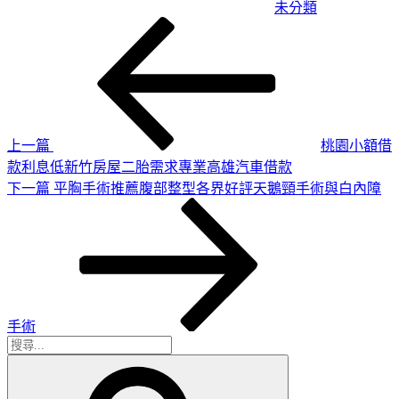
未分類
上
文
一
章
篇
導
文
章
覽
上一篇
桃園小額借
款利息低新竹房屋二胎需求專業高雄汽車借款
下
下一篇
平胸手術推薦腹部整型各界好評天鵝頸手術與白內障
一
篇
文
章
手術
搜
搜
尋
尋
關