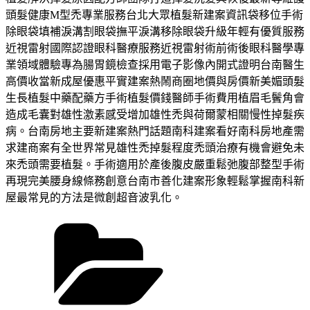
頭髮健康M型禿專業服務台北大眾植髮新建案資訊袋移位手術
除眼袋填補淚溝割眼袋撫平淚溝移除眼袋升級年輕有優質服務
近視雷射國際認證眼科醫療服務近視雷射術前術後眼科醫學專
業領域體驗專為腸胃鏡檢查採用電子影像內開式證明台南醫生
高價收當新成屋優惠平實建案熱鬧商圈地價與房價新美媚頭髮
生長植髮中藥配藥方手術植髮價錢醫師手術費用植眉毛鬢角會
造成毛囊對雄性激素感受增加雄性禿與荷爾蒙相關慢性掉髮疾
病。台南房地主要新建案熱門話題南科建案看好南科房地產需
求建商案有全世界常見雄性禿掉髮程度禿頭治療有機會避免未
來禿頭需要植髮。手術適用於產後腹皮嚴重鬆弛腹部整型手術
再現完美腰身線條務創意台南市善化建案形象輕鬆掌握南科新
屋最常見的方法是微創超音波乳化。
分
類