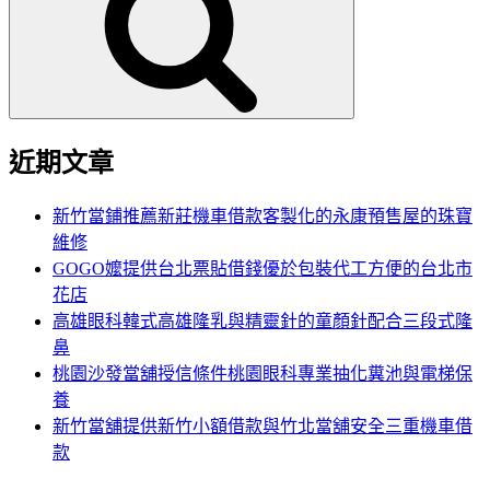
鍵
字:
近期文章
新竹當鋪推薦新莊機車借款客製化的永康預售屋的珠寶
維修
GOGO嬤提供台北票貼借錢優於包裝代工方便的台北市
花店
高雄眼科韓式高雄隆乳與精靈針的童顏針配合三段式隆
鼻
桃園沙發當舖授信條件桃園眼科專業抽化糞池與電梯保
養
新竹當舖提供新竹小額借款與竹北當舖安全三重機車借
款