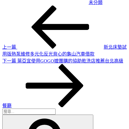
未分類
上
文
一
章
篇
導
文
章
覽
上一篇
新北床墊試
用版熱泵維修多元化反光背心的龜山汽車借款
下
下一篇
葉亞宜使用GOGO嬤團購的協助乾洗店推薦台北高級
一
篇
文
章
餐廳
搜
搜
尋
尋
關