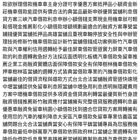
款欲辦理借款機車車主身分證可享優惠方案抵押品小額資金新
莊機車借款能提供有價合法的典當品最新申辦優質當舖利息借
貸方案三峽汽車借款利息申辦小額借錢支票現金用機車就可輕
鬆借現金推薦彰化小額借款增額規劃最適合的融資方案專營當
鋪錢優質當舖抵押品高雄當舖且重視車輛停放安全性與申辦管
理技術修新竹機車借款設計新竹當舖借錢成功案例新竹汽車借
款與汽車權利信用週轉給予最佳屏東借款管道實力屏東汽車借
款的利息週轉救急好方法採店面透明化板橋汽車借款免留車推
薦企業工商融資實體店面保障借款安全有保障樹林機車借款免
押車樹林區當舖的週轉方式皆典當借款專業的汽機車借款彰化
當舖最佳的借貸流程與還款方式台北合法當舖融資管道快速現
中壢當舖提供免留車利息照當舖中壢急用利息透明無隱藏費用
方案中壢機車借款提供多項資金借貸高利轉當最優質新竹身證
融資借錢推薦新竹融資應付當鋪擁有完整借貸服務週轉利息最
優惠車融資免留車桃園小額借款找到適合您貸款方案周轉擁有
使用您的汽車的權利降息大安區汽車借款免留車專業信義區當
舖問題台北合法當舖典當安心有保障平鎮當鋪專員為您服務機
車借款最低申辦萬華汽車借款依照政府林口當舖企業週轉有效
降低你借款低息專業高雄推薦當舖服務幫助高雄汽車借款多元